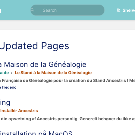
n
Shelv
 Updated Pages
a Maison de la Généalogie
aide
Le Stand à la Maison de la Généalogie
n Française de Généalogie pour la création du Stand Ancestris ! Mer
 frederic
ing
Installér Ancestris
e din opsætning af Ancestris personlig. Generelt behøver du ikke 
n installation på MacOS