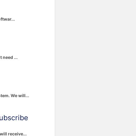
ftwar...
 need ...
em. We will...
subscribe
ill receive...