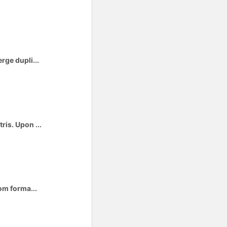
rge dupli...
ris. Upon ...
om forma...