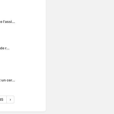
 l'assi...
e r...
 un cer...
45
›