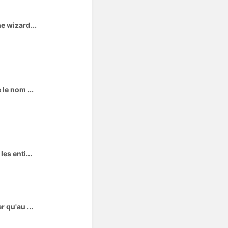
e wizard...
le nom ...
es enti...
 qu'au ...