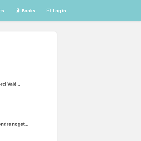
es
Books
Log in
ci Valé...
ændre noget...