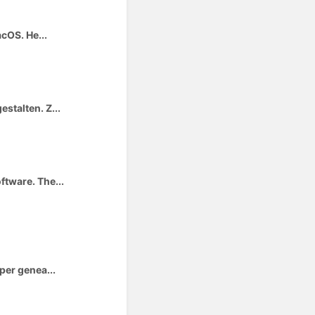
acOS. He...
stalten. Z...
ftware. The...
per genea...