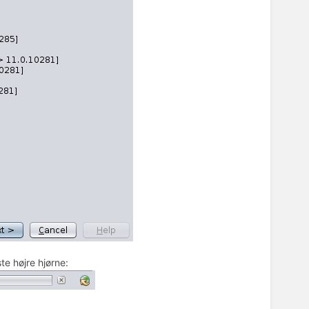
te højre hjørne: