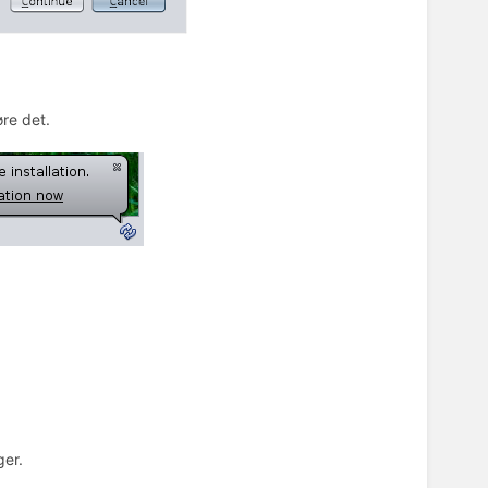
øre det.
ger.