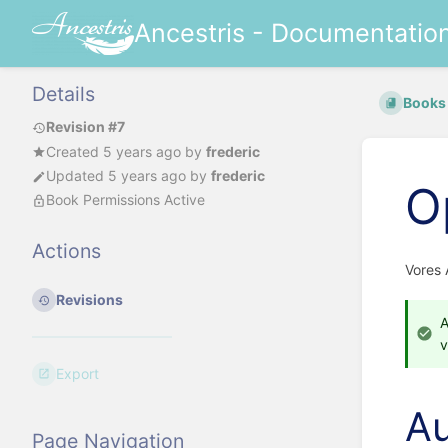
Ancestris - Documentatio
Details
Books
Revision #7
Created
5 years ago
by
frederic
Updated
5 years ago
by
frederic
O
Book Permissions Active
Actions
Vores 
Revisions
A
v
Export
Au
Page Navigation