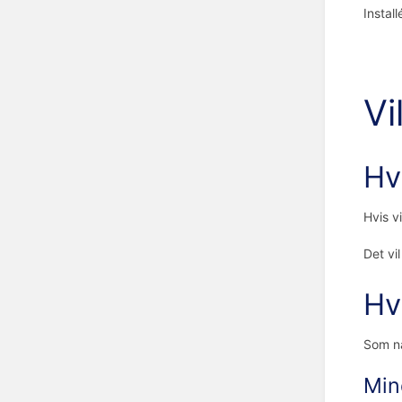
Instal
Vi
Hv
Hvis v
Det vi
Hv
Som na
Min