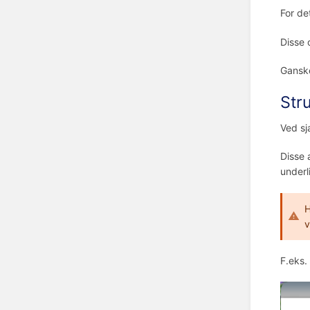
For de
Disse 
Ganske
Str
Ved sj
Disse 
underl
H
v
F.eks.