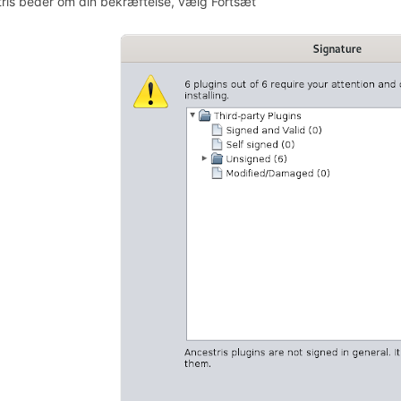
ris beder om din bekræftelse, vælg Fortsæt