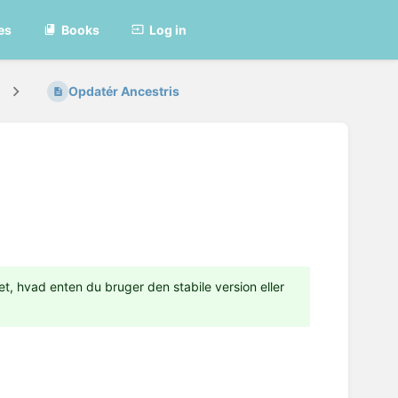
es
Books
Log in
Opdatér Ancestris
t, hvad enten du bruger den stabile version eller