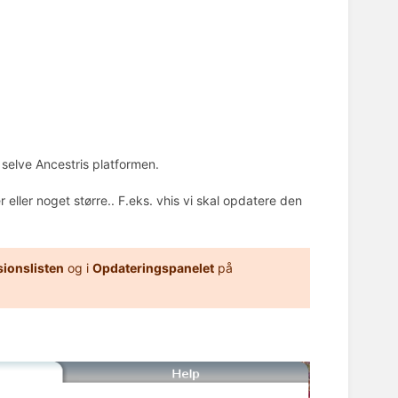
e selve Ancestris platformen.
ller noget større.. F.eks. vhis vi skal opdatere den
sionslisten
og i
Opdateringspanelet
på