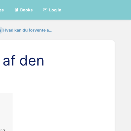
es
Books
Log in
Hvad kan du forvente a...
 af den