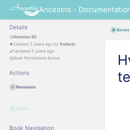
Ancestris - Documentatio
Details
Books
Revision #2
Created
5 years ago
by
frederic
Updated 5 years ago
H
Book Permissions Active
t
Actions
Revisions
Export
Book Navigation