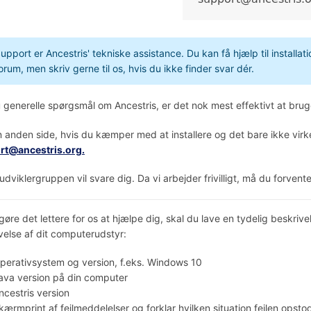
upport er Ancestris' tekniske assistance. Du kan få hjælp til install
orum, men skriv gerne til os, hvis du ikke finder svar dér.
 generelle spørgsmål om Ancestris, er det nok mest effektivt at bru
 anden side, hvis du kæmper med at installere og det bare ikke virker,
rt@ancestris.org.
 udviklergruppen vil svare dig. Da vi arbejder frivilligt, må du forvente
 gøre det lettere for os at hjælpe dig, skal du lave en tydelig beskri
velse af dit computerudstyr:
perativsystem og version, f.eks. Windows 10
ava version på din computer
ncestris version
kærmprint af fejlmeddelelser og forklar hvilken situation fejlen opstod