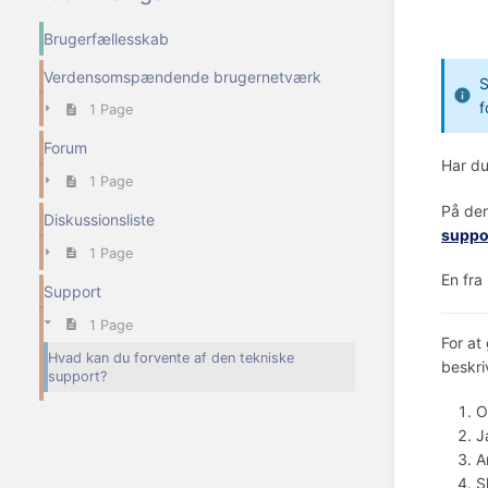
Brugerfællesskab
Verdensomspændende brugernetværk
S
f
1 Page
Forum
Har du
1 Page
På den
Diskussionsliste
suppo
1 Page
En fra
Support
1 Page
For at
Hvad kan du forvente af den tekniske
beskri
support?
O
J
A
S