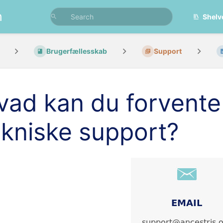
n
Shelv
Brugerfællesskab
Support
vad kan du forvente
ekniske support?