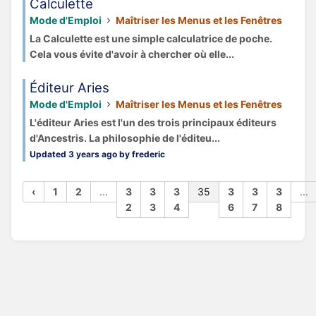
Calculette
Mode d'Emploi
Maîtriser les Menus et les Fenêtres
La Calculette est une simple calculatrice de poche.
Cela vous évite d'avoir à chercher où elle...
Éditeur Aries
Mode d'Emploi
Maîtriser les Menus et les Fenêtres
L'éditeur Aries est l'un des trois principaux éditeurs
d'Ancestris. La philosophie de l'éditeu...
Updated 3 years ago by frederic
‹
1
2
...
3
3
3
35
3
3
3
...
2
3
4
6
7
8