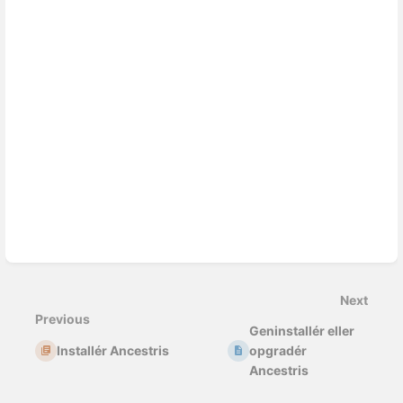
Enter
section
select
Next
mode
Previous
Geninstallér eller
Installér Ancestris
opgradér
Ancestris