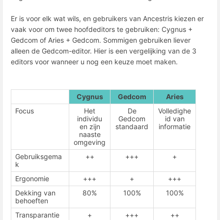
Er is voor elk wat wils, en gebruikers van Ancestris kiezen er
vaak voor om twee hoofdeditors te gebruiken: Cygnus +
Gedcom of Aries + Gedcom. Sommigen gebruiken liever
alleen de Gedcom-editor. Hier is een vergelijking van de 3
editors voor wanneer u nog een keuze moet maken.
Cygnus
Gedcom
Aries
Focus
Het
De
Volledighe
individu
Gedcom
id van
en zijn
standaard
informatie
naaste
omgeving
Gebruiksgema
++
+++
+
k
Ergonomie
+++
+
+++
Dekking van
80%
100%
100%
behoeften
Transparantie
+
+++
++