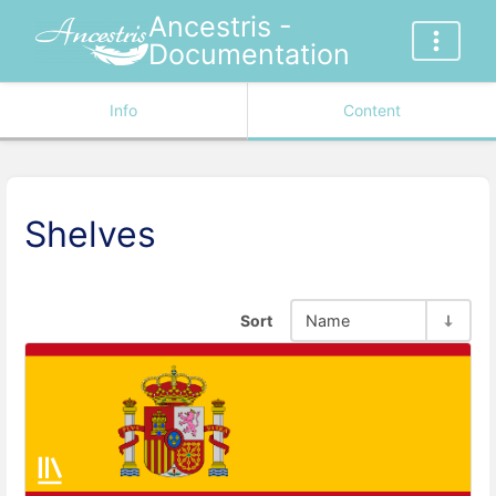
Ancestris -
Documentation
Info
Content
Shelves
Sort
Name