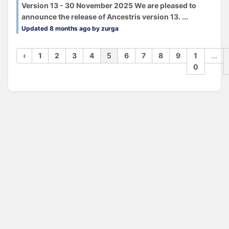
Version 13 - 30 November 2025 We are pleased to
announce the release of Ancestris version 13. ...
Updated 8 months ago by zurga
‹
1
2
3
4
5
6
7
8
9
1
...
0