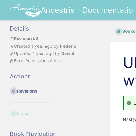
Ancestris - Documentatio
Details
Books
Revision #2
Created
1 year ago
by
frederic
Updated
1 year ago
by
Dawid
U
Book Permissions Active
w
Actions
Revisions
U
Export
Nastę
Book Navigation