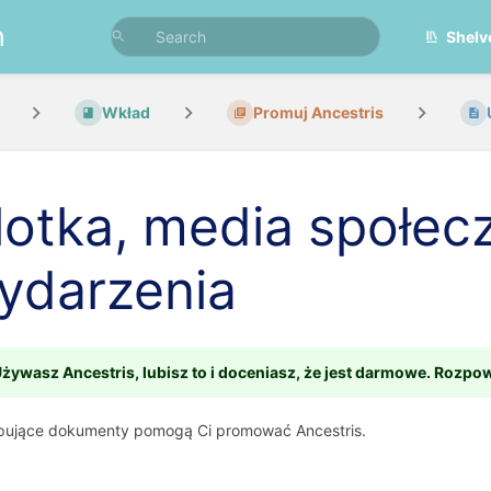
n
Shelv
Wkład
Promuj Ancestris
lotka, media społec
ydarzenia
żywasz Ancestris, lubisz to i doceniasz, że jest darmowe. Rozpo
pujące dokumenty pomogą Ci promować Ancestris.