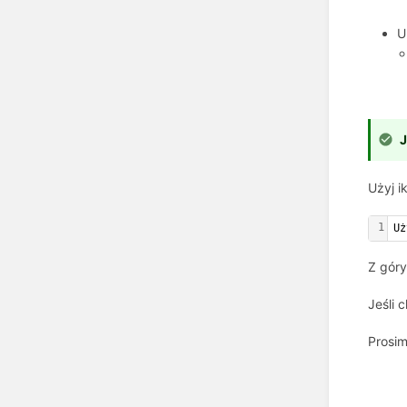
U
J
Użyj i
1
Uż
Z góry
Jeśli 
Prosi