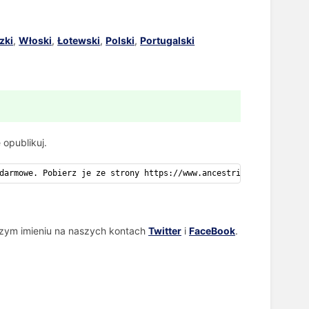
zki
,
Włoski
,
Łotewski
,
Polski
,
Portugalski
 opublikuj.
darmowe. Pobierz je ze strony https://www.ancestris.org!
szym imieniu na naszych kontach
Twitter
i
FaceBook
.