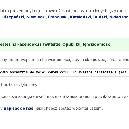
lotka prezentacyjna jest również dostępna w kilku innych językach:
Hiszpański
,
Niemiecki
,
Francuski
,
Kataloński
,
Duński
,
Niderland
esteś na Facebooku i Twitterze. Opublikuj tę wiadomość!
kony po prawej stronie tej wiadomości, aby ją skopiować, a następnie
ywam Ancestris do mojej genealogii. To świetne narzędzie i jest 
 bardzo dziękujemy.
chcesz się zaangażować, możesz również pomóc i publikować w na
my
napisać do nas
, jeśli chcesz zostać wolontariuszem.