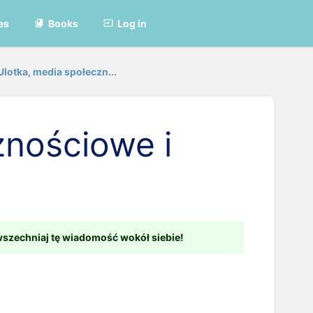
es
Books
Log in
Ulotka, media społeczn...
znościowe i
wszechniaj tę wiadomość wokół siebie!