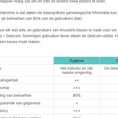
tappen nodig zijn om dit met de andere twee editors te doen.
mpromis is dat alleen de belangrijkste genealogische informatie ka
 de behoeften van 80% van de gebruikers dekt.
voor elk wat wils, en gebruikers van Ancestris kiezen er vaak voor 
es + Gedcom. Sommigen gebruiken liever alleen de Gedcom-editor. Hie
 een keuze moet maken.
Cygnus
s
Het individu en zijn
De Ged
naaste omgeving
uiksgemak
++
nomie
+++
ing van behoeften
80%
sparantie van gegevens
+
iency
+++