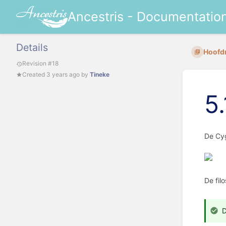
Ancestris - Documentatio
Details
Hoofd
Revision #18
Created
3 years ago
by
Tineke
5
De Cyg
De fil
D