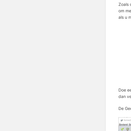
Zoals 
om mee
als u 
Doe ee
dan ve
De Ged