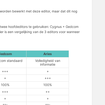
n worden bewerkt met deze editor, maar dat dit nog
om twee hoofdeditors te gebruiken: Cygnus + Gedcom
r is een vergelijking van de 3 editors voor wanneer
Gedcom
Aries
com standaard
Volledigheid van
informatie
+++
+
+
+++
100%
100%
+++
++
+
+