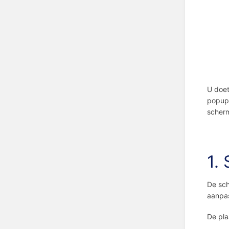
U doet
popup 
scher
1.
De sch
aanpa
De pla