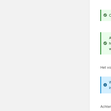
O
A
h
w
Het vo
W
i
Achter