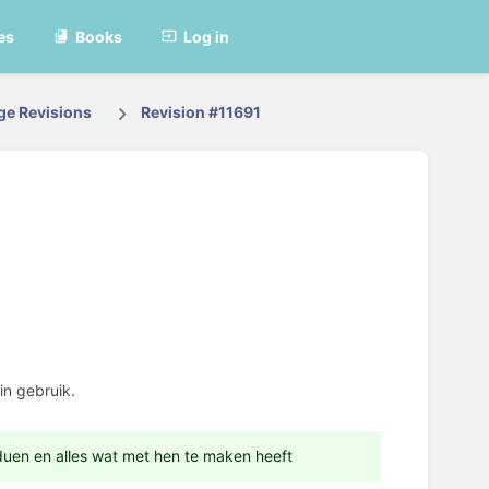
es
Books
Log in
ge Revisions
Revision #11691
in gebruik.
uen en alles wat met hen te maken heeft