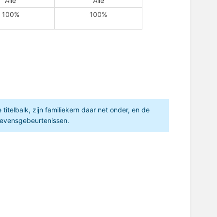
Alle
Alle
100%
100%
itelbalk, zijn familiekern daar net onder, en de
 levensgebeurtenissen.