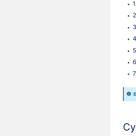
1
2
3
4
5
6
7
D
Cy