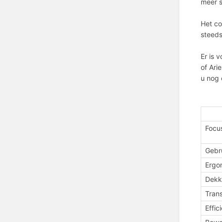
meer s
Het co
steeds
Er is 
of Ari
u nog
Focu
Gebr
Ergo
Dekk
Tran
Effic