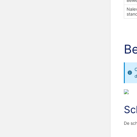
Bewe
Nale
stan
Be
C
d
Sc
De sch