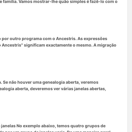
e família. Vamos mostrar-lhe quão simples é fazê-lo com o
o por outro programa com o Ancestris. As expressões
a o Ancestris" significam exactamente o mesmo. A migração
ma. Se não houver uma genealogia aberta, veremos
alogia aberta, deveremos ver várias janelas abertas,
e janelas No exemplo abaixo, temos quatro grupos de