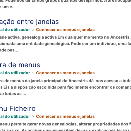
as: Podemos ter tantos grupos quantos desejarmos. A área ocupad
 um e...
ação entre janelas
l do utilizador
Conhecer os menus e janelas
ade activa, genealogia activa Em qualquer momento no Ancestris,
cionada uma entidade genealógica. Pode ser um indivíduo, uma famí
ade pas...
ra de menus
l do utilizador
Conhecer os menus e janelas
ra de menus da janela principal do Ancestris dá-nos acesso a to
 Eis a disposição escolhida para facilmente encontrar os coma
a todas as ...
u Ficheiro
l do utilizador
Conhecer os menus e janelas
menu permite gerar novas genealogias, alterar propriedades dos f
ita abaixo. As acções que necessitem de mais explicações terão 