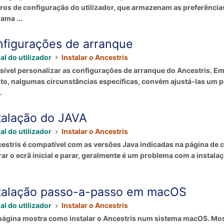
iros de configuração do utilizador, que armazenam as preferências 
ama ...
figurações de arranque
l do utilizador
Instalar o Ancestris
sível personalizar as configurações de arranque do Ancestris. Em
to, nalgumas circunstâncias específicas, convém ajustá-las um pou
.
talação do JAVA
l do utilizador
Instalar o Ancestris
estris é compatível com as versões Java indicadas na página de co
ar o ecrã inicial e parar, geralmente é um problema com a instalaç
talação passo-a-passo em macOS
l do utilizador
Instalar o Ancestris
página mostra como instalar o Ancestris num sistema macOS. Mo