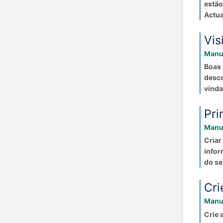
estão
Actua
Vis
Manua
Boas 
desco
vindas
Pri
Manua
Criar
infor
do se.
Cri
Manua
Crie 