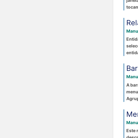
janel
tocam
Rel
Manua
Entid
selec
entid
Bar
Manua
A bar
menus
Agrup
Men
Manua
Este 
descr