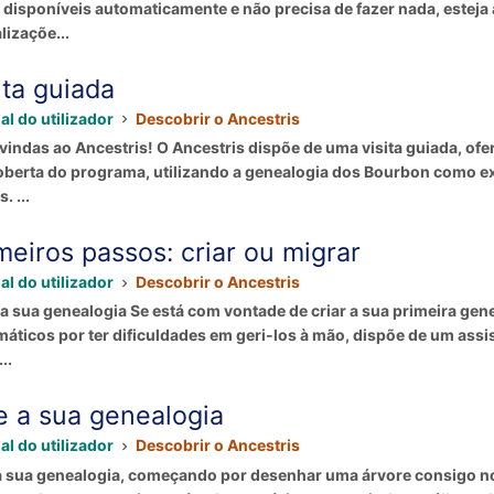
 disponíveis automaticamente e não precisa de fazer nada, esteja a 
lizaçõe...
ita guiada
l do utilizador
Descobrir o Ancestris
vindas ao Ancestris! O Ancestris dispõe de uma visita guiada, ofe
berta do programa, utilizando a genealogia dos Bourbon como exem
. ...
meiros passos: criar ou migrar
l do utilizador
Descobrir o Ancestris
 a sua genealogia Se está com vontade de criar a sua primeira ge
máticos por ter dificuldades em geri-los à mão, dispõe de um ass
..
e a sua genealogia
l do utilizador
Descobrir o Ancestris
a sua genealogia, começando por desenhar uma árvore consigo no