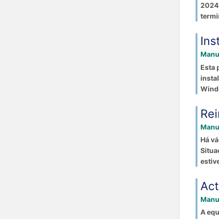
2024,
termin
Ins
Manua
Esta 
insta
Windo
Rei
Manua
Há vá
Situa
estive
Act
Manua
A equ