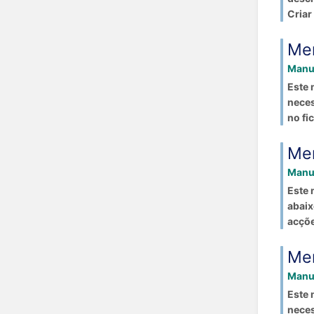
Criar
Men
Manua
Este 
neces
no fic
Me
Manua
Este 
abaix
acçõe
Me
Manua
Este 
neces