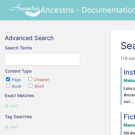
Ancestris - Documentatio
Advanced Search
Se
Search Terms
119 tot
Ins
Content Type
Page
Chapter
Manua
Book
Shelf
Leia 
Ances
Exact Matches
vol...
Add
Fic
Tag Searches
Manua
Add
Há do