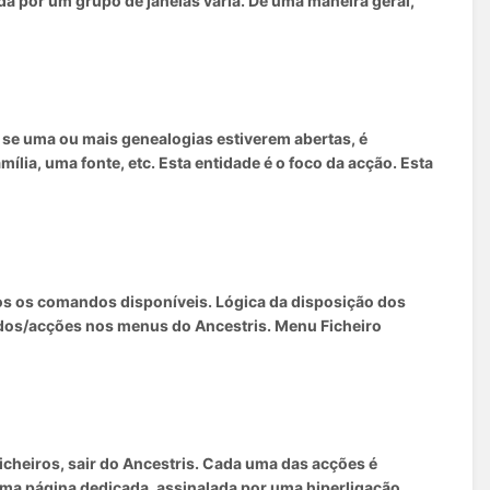
a por um grupo de janelas varia. De uma maneira geral,
 se uma ou mais genealogias estiverem abertas, é
lia, uma fonte, etc. Esta entidade é o foco da acção. Esta
dos os comandos disponíveis. Lógica da disposição dos
ndos/acções nos menus do Ancestris. Menu Ficheiro
icheiros, sair do Ancestris. Cada uma das acções é
uma página dedicada, assinalada por uma hiperligação.