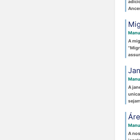
adici
Ancest
Mig
Manua
A mig
"Migr
assum
Jan
Manua
A jan
unica
sejam 
Áre
Manua
A nos