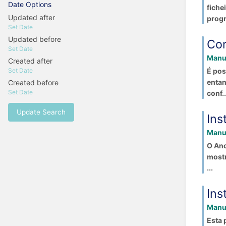
Date Options
fiche
Updated after
progr
Set Date
Updated before
Con
Set Date
Manua
Created after
É pos
Set Date
entan
Created before
Set Date
conf..
Update Search
Ins
Manua
O Anc
mostr
...
Ins
Manua
Esta 