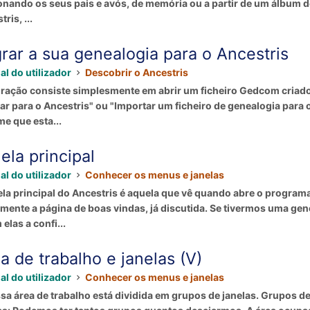
onando os seus pais e avós, de memória ou a partir de um álbum d
ris, ...
rar a sua genealogia para o Ancestris
l do utilizador
Descobrir o Ancestris
ração consiste simplesmente em abrir um ficheiro Gedcom criad
ar para o Ancestris" ou "Importar um ficheiro de genealogia par
e que esta...
ela principal
l do utilizador
Conhecer os menus e janelas
ela principal do Ancestris é aquela que vê quando abre o progra
mente a página de boas vindas, já discutida. Se tivermos uma gene
elas a confi...
a de trabalho e janelas (V)
l do utilizador
Conhecer os menus e janelas
sa área de trabalho está dividida em grupos de janelas. Grupos d