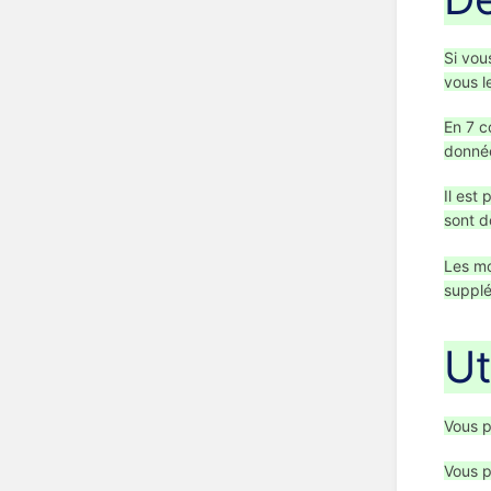
Si vou
vous l
En 7 c
donnée
Il est
sont d
Les mo
supplé
Ut
Vous p
Vous p