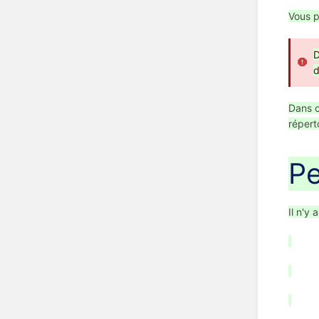
Vous p
D
d
Dans c
répert
Pe
Il n'y 