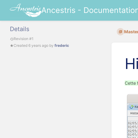
Ancestris - Documentatio
Details
Maste
Revision #1
Created
6 years ago
by
frederic
H
Cette 