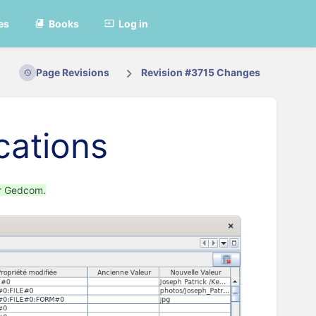
es
Books
Log in
Page Revisions
Revision #3715 Changes
cations
er Gedcom.