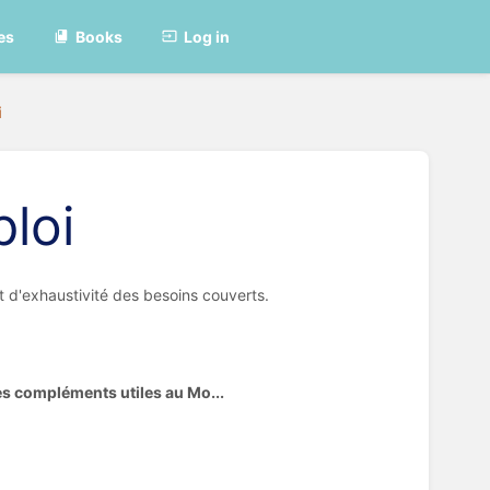
es
Books
Log in
i
loi
t d'exhaustivité des besoins couverts.
es compléments utiles au Mo...