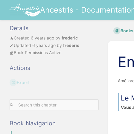
Ancestris - Documentatio
Details
Books
Created
6 years ago
by
frederic
Updated
6 years ago
by
frederic
Book Permissions Active
En
Actions
Améliore
Export
Le 
Vous a
Book Navigation