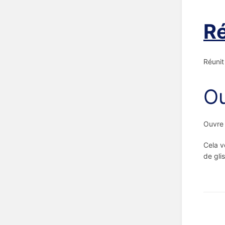
Ré
Réunit
Ou
Ouvre 
Cela v
de gli