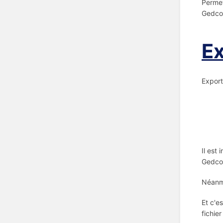
Permet
Gedco
Ex
Export
Il est
Gedcom
Néanmo
Et c'e
fichier