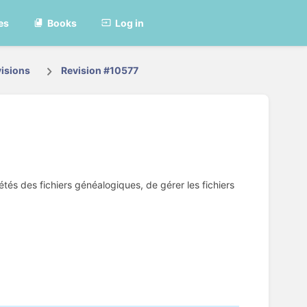
es
Books
Log in
isions
Revision #10577
tés des fichiers généalogiques, de gérer les fichiers