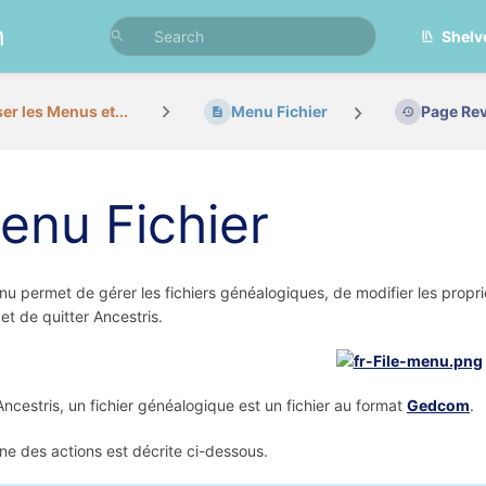
n
Shelv
ser les Menus et...
Menu Fichier
Page Rev
enu Fichier
u permet de gérer les fichiers généalogiques, de modifier les proprié
et de quitter Ancestris.
ncestris, un fichier généalogique est un fichier au format
Gedcom
.
e des actions est décrite ci-dessous.