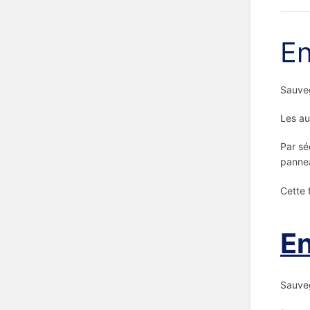
En
Sauveg
Les au
Par sé
pann
Cette 
En
Sauveg