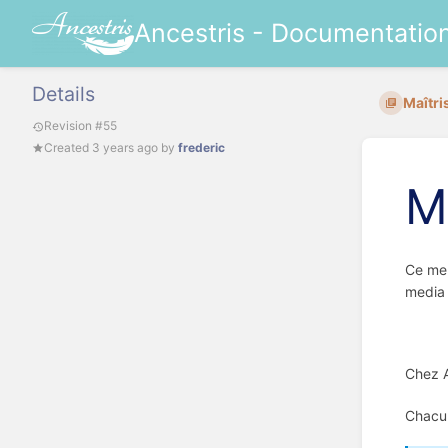
Ancestris - Documentatio
Details
Maîtri
Revision #55
Created
3 years ago
by
frederic
M
Ce men
media 
Chez A
Chacun