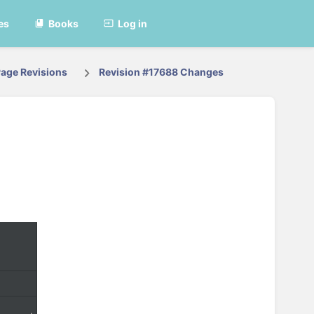
es
Books
Log in
age Revisions
Revision #17688 Changes