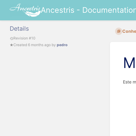
Ancestris - Documentatio
Details
Conhec
Revision #10
Created
6 months ago
by
pedro
M
Este m