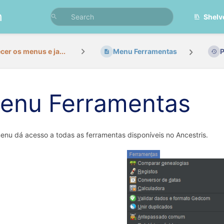
n
Shelv
er os menus e ja...
Menu Ferramentas
P
enu Ferramentas
enu dá acesso a todas as ferramentas disponíveis no Ancestris.