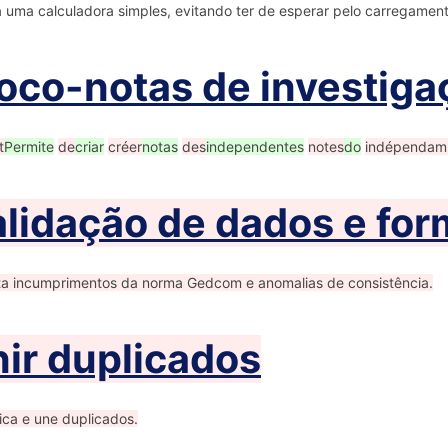
 uma calculadora simples, evitando ter de esperar pelo carregamen
oco-notas de investiga
t
Permite
de
criar
créer
notas
des
independentes
notes
do
indépendam
lidação de dados e fo
a incumprimentos da norma Gedcom e anomalias de consistência.
ir duplicados
fica e une duplicados.