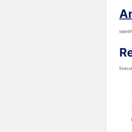
A
Identi
Re
Execut