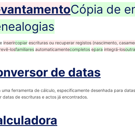
evantamento
Cópia de e
nealogias
te
inserir
copiar
escrituras ou recuperar registos (nascimento, casamen
revê-los
familiares
automaticamente
completos
e
para
integrá-los
outr
nversor de datas
 uma ferramenta de cálculo, especificamente desenhada para datas 
r datas de escrituras e actos já encontrados.
lculadora