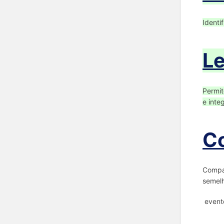
Identi
L
Permit
e inte
C
Compar
semelh
evento