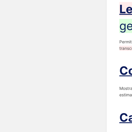
L
ge
Permi
transc
Co
Mostra
estima
Ca