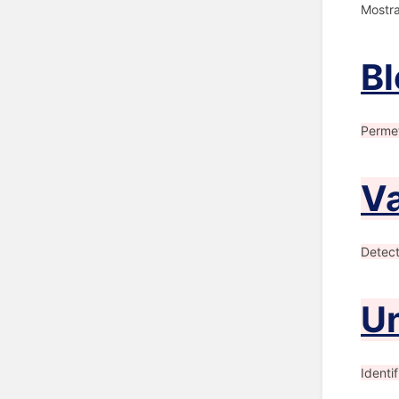
Mostra
Bl
Perme
Va
Detect
Un
Identi