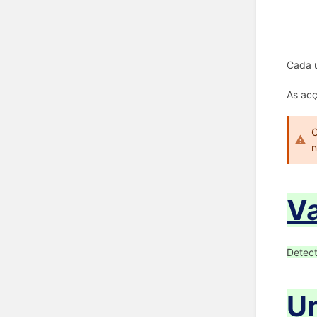
Cada u
As acç
C
n
Va
Detect
Un