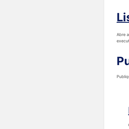
Li
Abre a
execut
Pu
Publiq