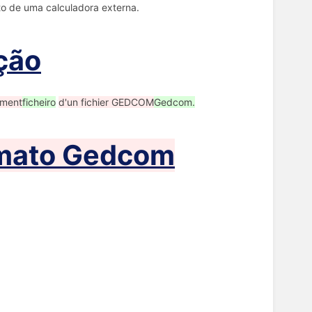
to de uma calculadora externa.
ção
ment
ficheiro
d'un fichier GEDCOM
Gedcom.
rmato Gedcom