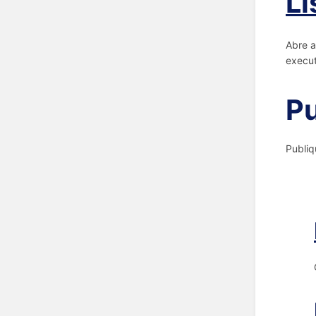
Li
Abre a
execut
Pu
Publiq