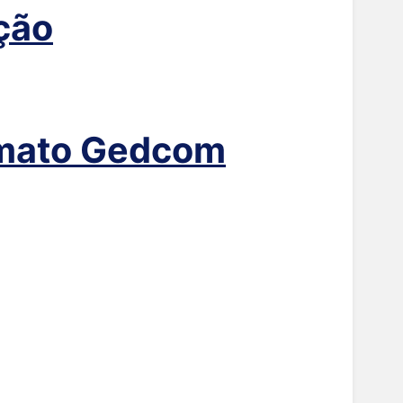
ção
rmato Gedcom