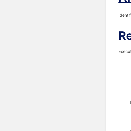
Identi
Re
Execut