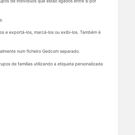
rupos de indivíduos que estão ligados entre si por
e.
s e exportá-los, marcá-los ou exibi-los. Também é
ualmente num ficheiro Gedcom separado.
os de famílias utilizando a etiqueta personalizada