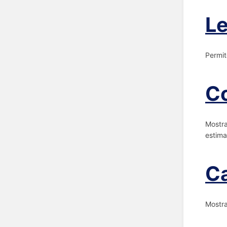
L
Permit
Co
Mostra
estima
Ca
Mostra