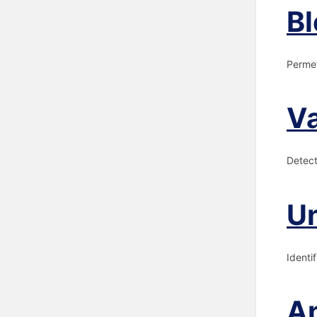
Bl
Perme
Va
Detect
Un
Identi
A