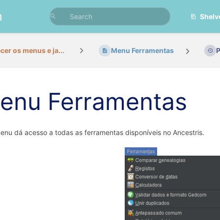
n
Shelv
er os menus e ja...
Menu Ferramentas
P
enu Ferramentas
enu dá acesso a todas as ferramentas disponíveis no Ancestris.