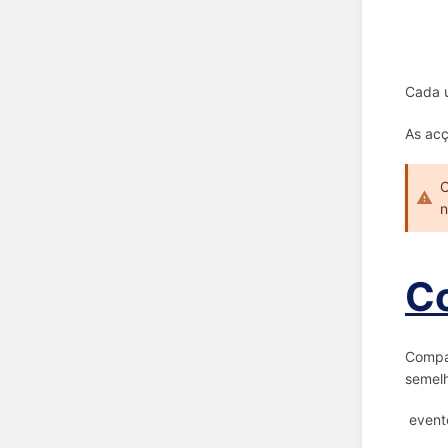
Cada u
As acç
C
n
C
Compar
semelh
evento