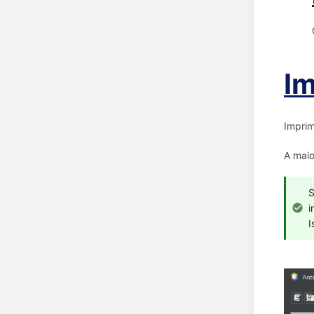
Im
Imprim
A maio
S
i
I