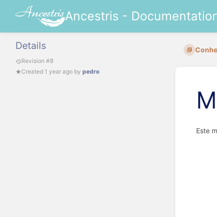
Ancestris - Documentatio
Details
Conhec
Revision #8
Created
1 year ago
by
pedro
M
Este m