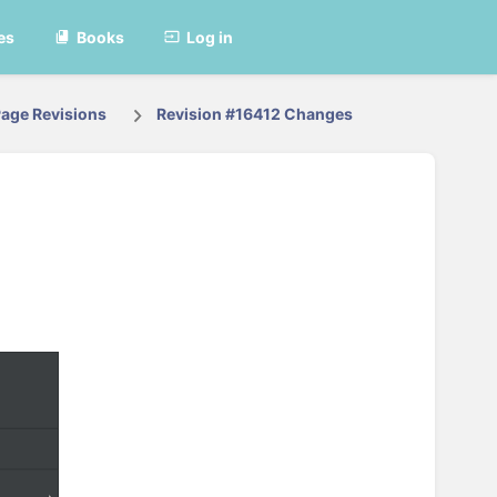
es
Books
Log in
age Revisions
Revision #16412 Changes