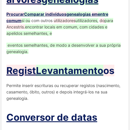
Procurar
Comparar
indivíduos
genealogias
em
entre
comum
si ou
com outros
utilizadores
utilizadores,
do
para
Ancestris.
encontrar locais em comum, com cidades e
apelidos semelhantes, e
eventos semelhantes, de modo a desenvolver a sua própria
genealogia.
Regist
Levantamento
os
Permite inserir escrituras ou recuperar registos (nascimento,
casamento, óbito, outros) e depois integrá-los na sua
genealogia.
Conversor de datas