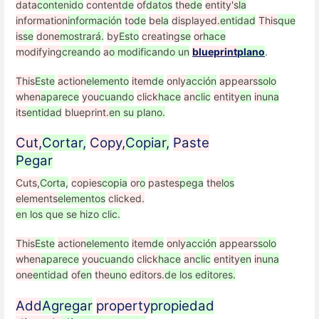
data
contenido
content
de
of
datos
the
de
entity's
la
information
información
to
de
be
la
displayed.
entidad
This
que
is
se
done
mostrará.
by
Esto
creating
se
or
hace
modifying
creando
a
o modificando un
blueprint
plano
.
This
Este
action
elemento
item
de
only
acción
appears
solo
when
aparece
you
cuando
click
hace
an
clic
entity
en
in
una
its
entidad
blueprint.
en su plano.
Cut,
Cortar,
Copy,
Copiar,
Paste
Pegar
Cuts,
Corta,
copies
copia
or
o
pastes
pega
the
los
elements
elementos
clicked.
en los que se hizo clic.
This
Este
action
elemento
item
de
only
acción
appears
solo
when
aparece
you
cuando
click
hace
an
clic
entity
en
in
una
one
entidad
of
en
the
uno
editors.
de los editores.
Add
Agregar
property
propiedad