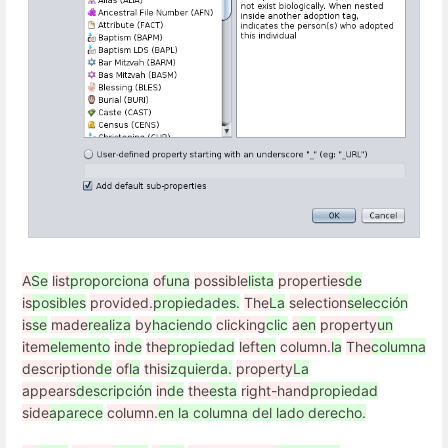
A
Se
list
proporciona
of
una
possible
lista
properties
de
is
posibles
provided.
propiedades.
The
La
selection
selección
is
se
made
realiza
by
haciendo
clicking
clic
a
en
property
un
item
elemento
in
de
the
propiedad
left
en
column.
la
The
columna
description
de
of
la
this
izquierda.
property
La
appears
descripción
in
de
the
esta
right-hand
propiedad
side
aparece
column.
en la columna del lado derecho.