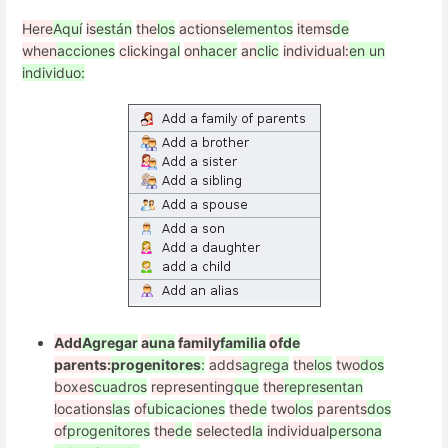
Here
Aquí
is
están
the
los
actions
elementos
items
de
when
acciones
clicking
al
on
hacer
an
clic
individual:
en un
individuo:
Add
Agregar
a
una
family
familia
of
de
parents:
progenitores
:
adds
agrega
the
los
two
dos
boxes
cuadros
representing
que
the
representan
locations
las
of
ubicaciones
the
de
two
los
parents
dos
of
progenitores
the
de
selected
la
individual
persona