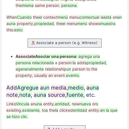
the
misma
same person.
persona.
When
Cuando
the
el
context
menú
menu
contextual
is
está
on
en
a
una
property,
propiedad,
the
el
menu
menú
shows
muestra
this:
esto:
Associate
Asociar una persona:
agrega una
persona relacionada
a
person:
la
adds
propiedad,
a
generalmente
relationship
un
person to the
property, usually an event.
evento.
Add
Agregue
a
un
media,
medio,
a
una
note,
nota,
a
una
source,
fuente,
etc.
Links
Vincula
an
una
entity,
entidad,
new
nueva
or
o
existing,
existente,
to
a
the
la
clicked
entidad
entity.
en la que
se hizo clic.