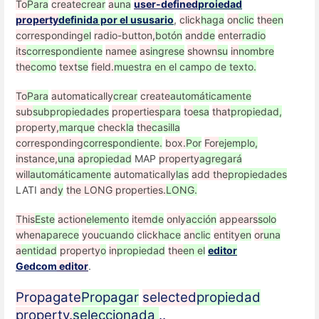
To
Para
create
crear
a
una
user-defined
proiedad
property
definida por el ususario
,
click
haga
on
clic
the
en
corresponding
el
radio-button,
botón
and
de
enter
radio
its
correspondiente
name
e
as
ingrese
shown
su
in
nombre
the
como
text
se
field.
muestra en el campo de texto.
To
Para
automatically
crear
create
automáticamente
sub
subpropiedades
properties
para
to
esa
that
propiedad,
property,
marque
check
la
the
casilla
corresponding
correspondiente.
box.
Por
For
ejemplo,
instance,
una
a
propiedad
MAP
property
agregará
will
automáticamente
automatically
las
add the
propiedades
LATI
and
y
the LONG properties.
LONG.
This
Este
action
elemento
item
de
only
acción
appears
solo
when
aparece
you
cuando
click
hace
an
clic
entity
en
or
una
a
entidad
property
o
in
propiedad
the
en el
editor
Gedcom
editor
.
Propagate
Propagar
selected
propiedad
property.
seleccionada
..