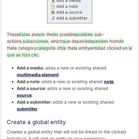
These
Estas
are
son
the
las
possible
posibles
sub-
actions,
subacciones,
which
que
depend
dependen
from
de
the
la
category
categoría
of
de
the
la
entity
entidad
clicked:
en la
que se hizo clic:
Add a media:
adds a new or existing shared
multimedia element
.
Add a note:
adds a new or existing shared
note
.
Add a source:
adds a new or existing shared
source
.
Add a submitter:
adds a new or existing shared
submitter
.
Create a global entity
Creates a global entity that will not be linked to the clicked
individual. It will add an entity to your genealogy.