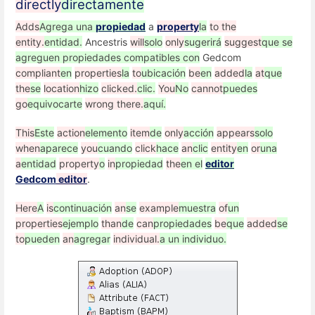
directly
directamente
Adds
Agrega una
propiedad
a
property
la
to the
entity.
entidad.
Ancestris
will
solo
only
sugerirá
suggest
que se
agreguen propiedades compatibles con
Gedcom
compliant
en
properties
la
to
ubicación
be
en
added
la
at
que
the
se
location
hizo
clicked.
clic.
You
No
cannot
puedes
go
equivocarte
wrong there.
aquí.
This
Este
action
elemento
item
de
only
acción
appears
solo
when
aparece
you
cuando
click
hace
an
clic
entity
en
or
una
a
entidad
property
o
in
propiedad
the
en el
editor
Gedcom
editor
.
Here
A
is
continuación
an
se
example
muestra
of
un
properties
ejemplo
than
de
can
propiedades
be
que
added
se
to
pueden
an
agregar
individual.
a un individuo.