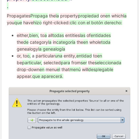
.
Propagates
Propaga
the
la
property
propiedad
on
en
which
la
you
que
have
hizo
right-clicked:
clic con el botón derecho:
either,
bien,
to
a
all
todas
entities
las
of
entidades
the
de
category
la
in
categoría
the
en
whole
toda
genealogy
la genealogía
or, to
o,
a
particular
una
entity,
entidad
to
en
be
particular,
selected
para
from
ser
the
seleccionada
drop-down
en
menu
el
that
menú
will
desplegable
appear.
que aparecerá.