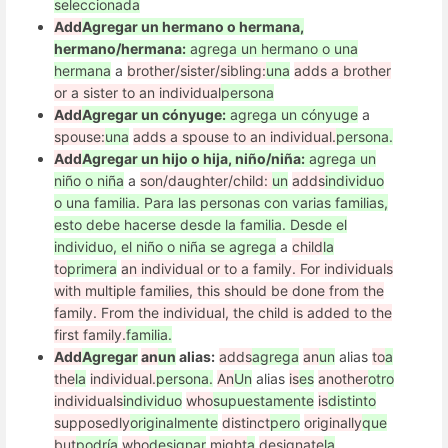
seleccionada
Add
Agregar un hermano o hermana,
hermano/hermana:
agrega un hermano o una
hermana
a
brother/sister/sibling:
una
adds a brother
or a sister to an individual
persona
Add
Agregar un cónyuge:
agrega un cónyuge
a
spouse:
una
adds a spouse to an individual.
persona.
Add
Agregar un hijo o hija, niño/niña:
agrega un
niño o niña
a
son/daughter/child:
un
adds
individuo
o una familia. Para las personas con varias familias,
esto debe hacerse desde la familia. Desde el
individuo, el niño o niña se agrega
a
child
la
to
primera
an individual or to a family. For individuals
with multiple families, this should be done from the
family. From the individual, the child is added to the
first family.
familia.
Add
Agregar
an
un
alias:
adds
agrega
an
un
alias
to
a
the
la
individual.
persona.
An
Un
alias
is
es
another
otro
individuals
individuo
who
supuestamente
is
distinto
supposedly
originalmente
distinct
pero
originally
que
but
podría
who
designar
might
a
designate
la