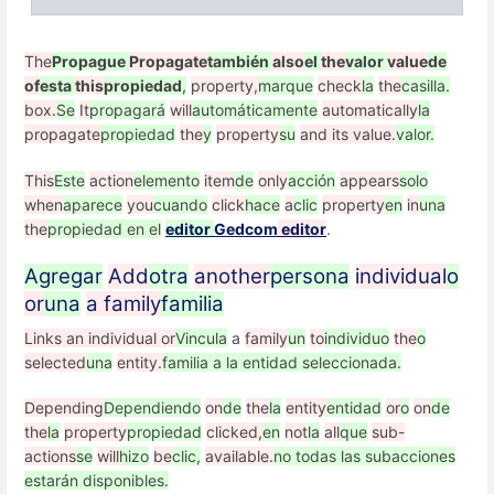
The
Propague
Propagate
también
also
el
the
valor
value
de
of
esta
this
propiedad
,
property,
marque
check
la
the
casilla.
box.
Se
It
propagará
will
automáticamente
automatically
la
propagate
propiedad
the
y
property
su
and its value.
valor.
This
Este
action
elemento
item
de
only
acción
appears
solo
when
aparece
you
cuando
click
hace
a
clic
property
en
in
una
the
propiedad en el
editor
Gedcom
editor
.
Agregar
Add
otra
another
persona
individual
o
or
una
a family
familia
Links an individual or
Vincula
a
family
un
to
individuo
the
o
selected
una
entity.
familia a la entidad seleccionada.
Depending
Dependiendo
on
de
the
la
entity
entidad
or
o
on
de
the
la
property
propiedad
clicked,
en
not
la
all
que
sub-
actions
se
will
hizo
be
clic,
available.
no todas las subacciones
estarán disponibles.