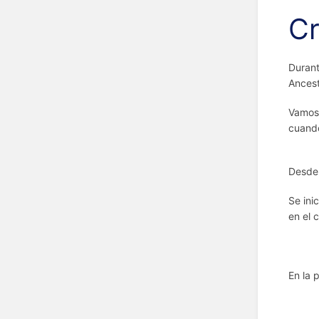
Cr
Durant
Ancest
Vamos 
cuando
Desde
Se ini
en el 
En la 