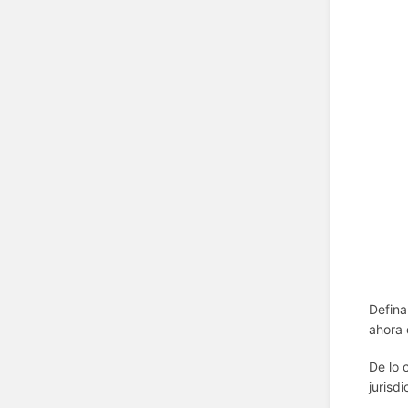
Defina
ahora 
De lo 
jurisd