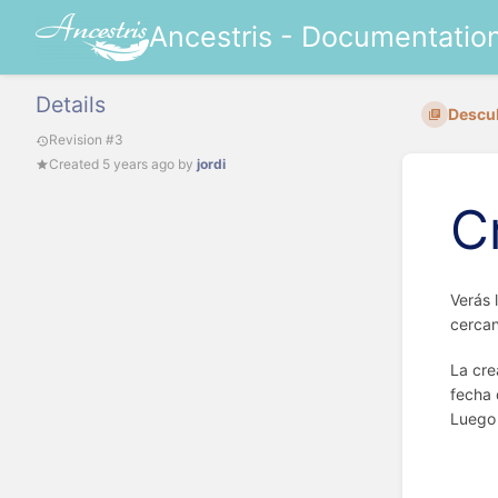
Ancestris - Documentatio
Details
Descub
Revision #3
Created
5 years ago
by
jordi
C
Verás 
cercan
La cre
fecha 
Luego 