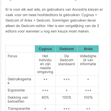
Er is voor elk wat wils, en gebruikers van Ancestris kiezen er
vaak voor om twee hoofdeditors te gebruiken: Cygnus +
Gedcom of Aries + Gedcom. Sommigen gebruiken liever
alleen de Gedcom-editor. Hier is een vergelijking van de 3
editors voor wanneer u nog een keuze moet maken.
Cygnus
Gedcom
Aries
Focus
Het
De
Volledighe
individu
Gedcom
id van
en zijn
standaard
informatie
naaste
omgeving
Gebruiksgema
++
+++
+
k
Ergonomie
+++
+
+++
Dekking van
80%
100%
100%
behoeften
Transparantie
+
+++
++