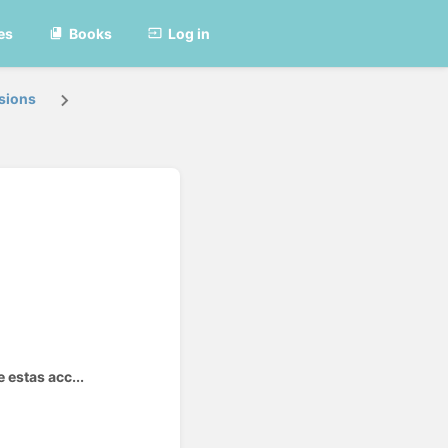
es
Books
Log in
sions
 estas acc...