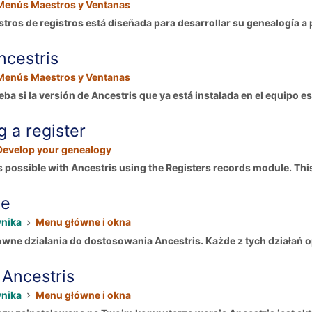
Menús Maestros y Ventanas
tros de registros está diseñada para desarrollar su genealogía a pa
ncestris
Menús Maestros y Ventanas
a si la versión de Ancestris que ya está instalada en el equipo est
 a register
Develop your genealogy
is possible with Ancestris using the Registers records module. This
je
wnika
Menu główne i okna
wne działania do dostosowania Ancestris. Każde z tych działań opi
 Ancestris
wnika
Menu główne i okna