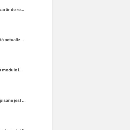
rtir de re...
á actualiz...
 module i...
sane jest ...