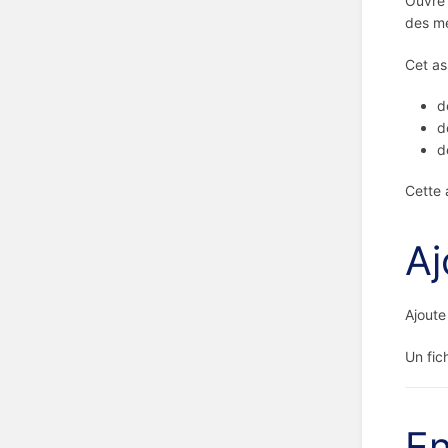
Ouvre 
des mé
Cet as
d
d
d
Cette 
Aj
Ajoute
Un fic
En