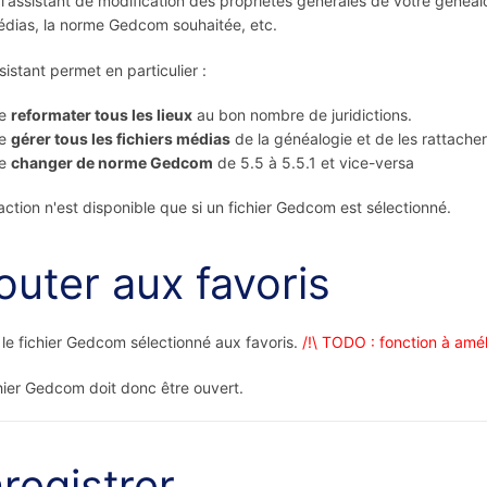
l'assistant de modification des propriétés générales de votre généalo
dias, la norme Gedcom souhaitée, etc.
sistant permet en particulier :
e
reformater tous les lieux
au bon nombre de juridictions.
e
gérer tous les fichiers médias
de la généalogie et de les rattache
e
changer de norme Gedcom
de 5.5 à 5.5.1 et vice-versa
action n'est disponible que si un fichier Gedcom est sélectionné.
outer aux favoris
 le fichier Gedcom sélectionné aux favoris.
/!\ TODO : fonction à amél
hier Gedcom doit donc être ouvert.
registrer