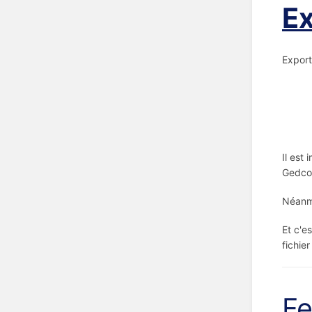
Ex
Export
Il est
Gedcom
Néanmo
Et c'e
fichier
F