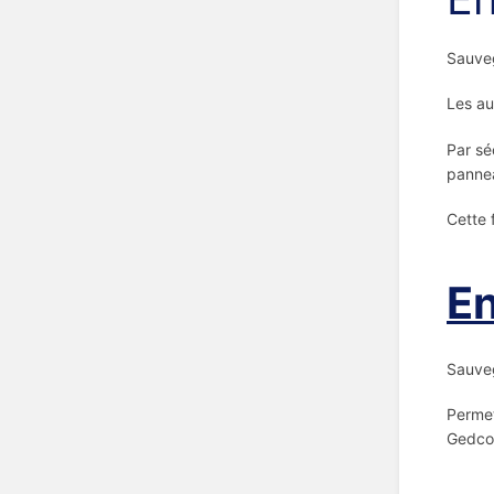
Sauveg
Les au
Par sé
pann
Cette 
En
Sauveg
Permet
Gedco