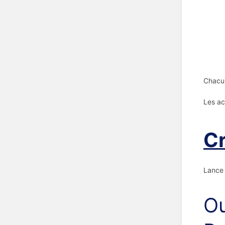
Chacun
Les ac
Cr
Lance 
Ou