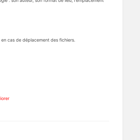
gie : son auteur, son format de lieu, l'emplacement
r en cas de déplacement des fichiers.
iorer