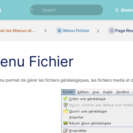
n
Shelv
ser les Menus et...
Menu Fichier
Page Rev
enu Fichier
u permet de gérer les fichiers généalogiques, les fichiers media et d