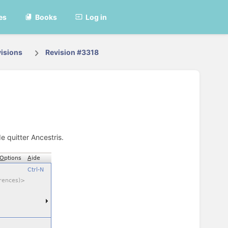
es
Books
Log in
isions
Revision #3318
e quitter Ancestris.