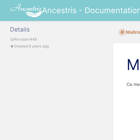
Ancestris - Documentatio
Details
Maîtri
Revision #46
Created 6 years ago
M
Ce men