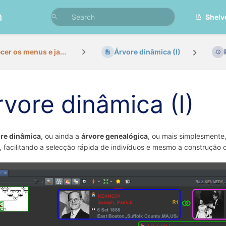
n
Shelv
er os menus e ja...
Árvore dinâmica (I)
rvore dinâmica (I)
re dinâmica
, ou ainda a
árvore genealógica
, ou mais simplesmente
, facilitando a selecção rápida de indivíduos e mesmo a construção d