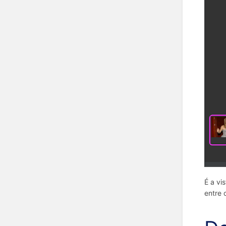
É a vi
entre 