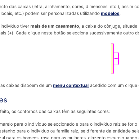
cto das caixas (letra, alinhamento, cores, dimensões, etc.), assim
 locais, etc.) podem ser personalizadas utilizando
modelos
.
indivíduo tiver
mais de um casamento
, a caixa do cônjuge, situada
mais (+). Cada clique neste botão selecciona sucessivamente outro d
 as caixas dispõem de um
menu contextual
acedido com um clique di
es
feito, os contornos das caixas têm as seguintes cores:
marelo para o indivíduo seleccionado e para o indivíduo raiz se for 
astanho para o indivíduo ou família raiz, se diferente da entidade se
zul para os homens, rosa para as mulheres, cinzento escuro quando