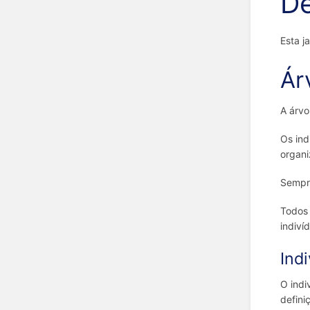
De
Esta j
Ár
A árv
Os ind
organi
Sempr
Todos 
indivíd
Indi
O indi
defini