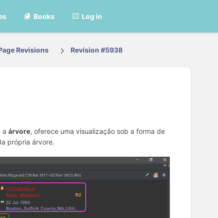
es
Books
Log in
Page Revisions
Revision #5938
, a
árvore
, oferece uma visualização sob a forma de
a própria árvore.