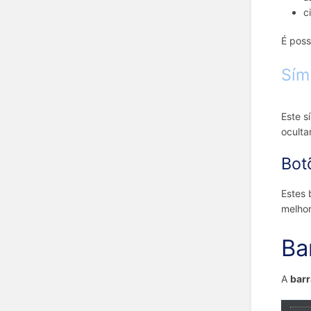
c
É poss
Sím
Este 
oculta
Bot
Estes 
melhor
Ba
A
barr