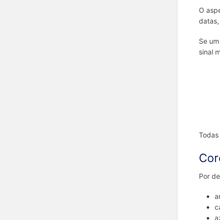
O aspe
datas,
Se um 
sinal 
Todas
Cor
Por de
a
c
a