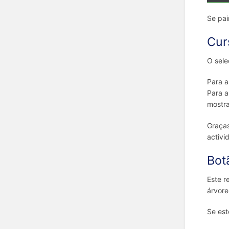
Se pai
Cur
O sele
Para a
Para a
mostra
Graças
activi
Bot
Este r
árvore
Se est