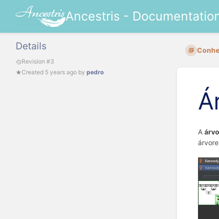
Ancestris - Documentatio
Details
Conhec
Revision #3
Created
5 years ago
by
pedro
Á
A
árvo
árvore