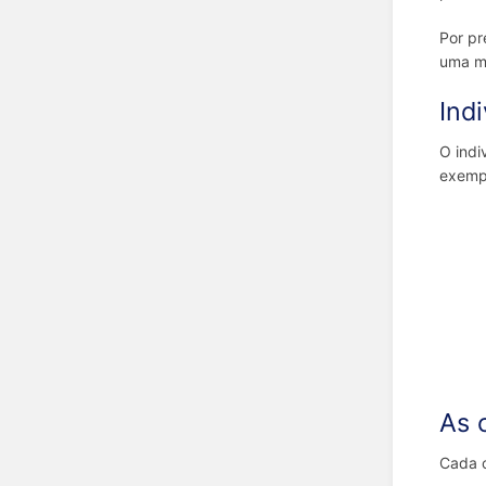
Por pr
uma m
Ind
O indi
exemp
As 
Cada c