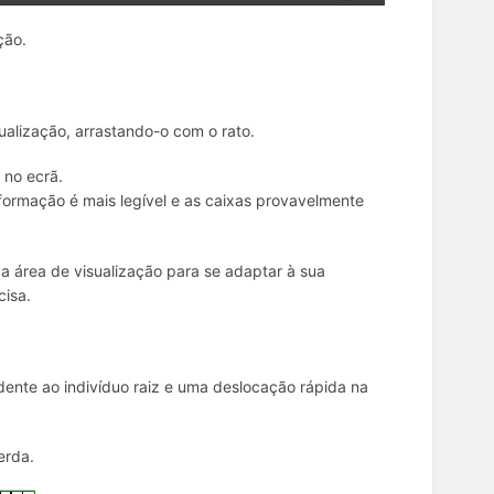
ção.
ualização, arrastando-o com o rato.
 no ecrã.
formação é mais legível e as caixas provavelmente
da área de visualização para se adaptar à sua
cisa.
dente ao indivíduo raiz e uma deslocação rápida na
erda.