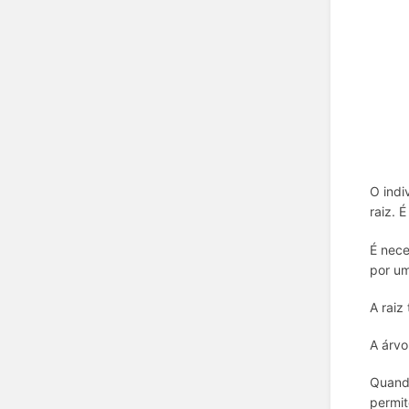
O indi
raiz. 
É nece
por um
A raiz
A árvo
Quando
permit