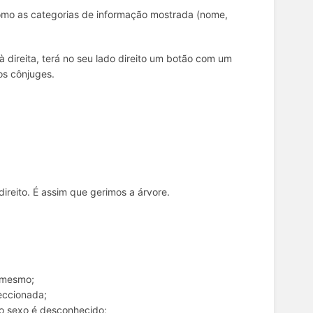
 como as categorias de informação mostrada (nome,
 à direita, terá no seu lado direito um botão com um
os cônjuges.
reito. É assim que gerimos a árvore.
o mesmo;
leccionada;
 o sexo é desconhecido;