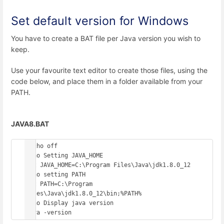
Set default version for Windows
You have to create a BAT file per Java version you wish to
keep.
Use your favourite text editor to create those files, using the
code below, and place them in a folder available from your
PATH.
JAVA8.BAT
@echo off

echo Setting JAVA_HOME

set JAVA_HOME=C:\Program Files\Java\jdk1.8.0_12

echo setting PATH

set PATH=C:\Program 
Files\Java\jdk1.8.0_12\bin;%PATH%

echo Display java version

java -version