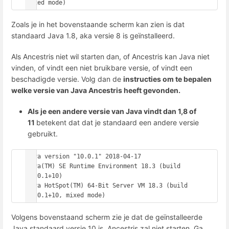
mixed mode)
Zoals je in het bovenstaande scherm kan zien is dat
standaard Java 1.8, aka versie 8 is geïnstalleerd.
Als Ancestris niet wil starten dan, of Ancestris kan Java niet
vinden, of vindt een niet bruikbare versie, of vindt een
beschadigde versie. Volg dan de
instructies om te bepalen
welke versie van Java Ancestris heeft gevonden.
Als je een andere versie van Java vindt dan 1,8 of
11
betekent dat dat je standaard een andere versie
gebruikt.
java version "10.0.1" 2018-04-17

Java(TM) SE Runtime Environment 18.3 (build 
10.0.1+10)

Java HotSpot(TM) 64-Bit Server VM 18.3 (build 
10.0.1+10, mixed mode)
Volgens bovenstaand scherm zie je dat de geïnstalleerde
Java standaard versie 10 is. Ancestris zal niet starten. Ga