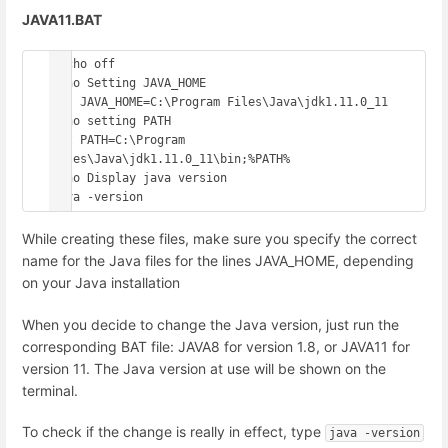
JAVA11.BAT
@echo off

echo Setting JAVA_HOME

set JAVA_HOME=C:\Program Files\Java\jdk1.11.0_11

echo setting PATH

set PATH=C:\Program 
Files\Java\jdk1.11.0_11\bin;%PATH%

echo Display java version

java -version
While creating these files, make sure you specify the correct
name for the Java files for the lines JAVA_HOME, depending
on your Java installation
When you decide to change the Java version, just run the
corresponding BAT file: JAVA8 for version 1.8, or JAVA11 for
version 11. The Java version at use will be shown on the
terminal.
To check if the change is really in effect, type
java -version