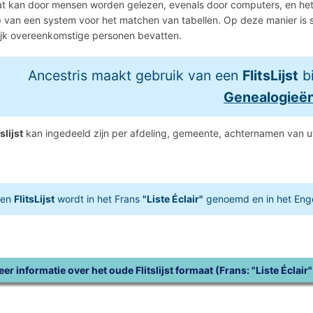
t kan door mensen worden gelezen, evenals door computers, en het 
 van een system voor het matchen van tabellen. Op deze manier is 
jk overeenkomstige personen bevatten.
Ancestris maakt gebruik van een
FlitsLijst
bi
Genealogieë
tslijst
kan ingedeeld zijn per afdeling, gemeente, achternamen van 
Een
FlitsLijst
wordt in het Frans
"Liste Éclair"
genoemd en in het Eng
er informatie over het oude Flitslijst formaat (Frans: "Liste Éclair"