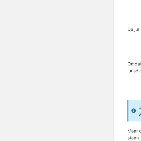
De jur
Omdat 
jurisd
D
w
Maar o
staan.