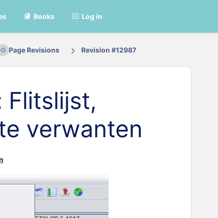
es
Books
Log in
Page Revisions
Revision #12987
litslijst,
te verwanten
n