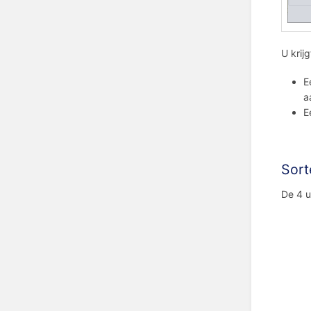
U krij
E
a
E
Sort
De 4 u