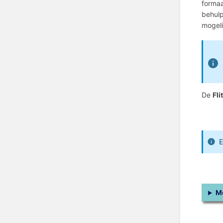
formaa
behulp
mogeli
De
Fli
Me