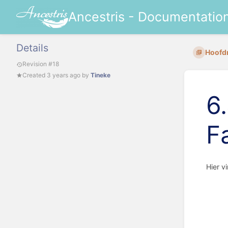
Ancestris - Documentatio
Details
Hoofd
Revision #18
Created
3 years ago
by
Tineke
6.
F
Hier v