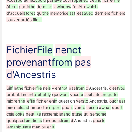
Vous
You
auriez
could
pu
have
ouvrir
opened
ce
this
fichier
file
à
from
partir
the
de
home
la
window
fenêtre
which
d'accueil
stores
qui
the
mémorise
last
les
saved
derniers fichiers
sauvegardés.
files.
Fichier
File
ne
not
provenant
from
pas
d'
Ancestris
Si
If
le
the
fichier
file
ne
is
vient
not
pas
from
d'
Ancestris,
c'est
you
probablement
probably
que
want
vous
to
souhaitez
migrate
migrer
the
le
file
fichier en
in
question
vers
to
Ancestris,
ou
or
à
at
minima
least
l'importer
import
pour
it
voir
to
ce
see
à
what
quoi
it
cela
looks
peut
like
ressembler
and
et
use
utiliser
some
quelques
functions
fonctions
from
d'
Ancestris
pour
to
le
manipulate
manipuler.
it.