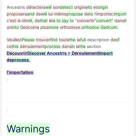
Ancestris
détectera
will
son
detect
origine
its
et
origin
proposera
and
de
will
lui-même
propose
de
to
l'importer,
import
c'est-à-dire
it,
de
that
le
is to say to
"
convertir"
convert"
dans
it
un
into
Gedcom
a
plus
more
orthodoxe.
orthodox Gedcom.
Veuillez
Please
trouver
find
toute
the
la
full
description
de
of
ce
this
déroulement
process
dans
in
la
the
section
Découvrir
Discover
Ancestris
>
Déroulement
Import
de
process.
l'importation
.
Warnings