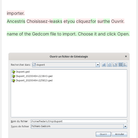
importer.
Ancestris
Choisissez-le
asks
et
you
cliquez
for
sur
the
Ouvrir.
name of the Gedcom file to import. Choose it and click Open.