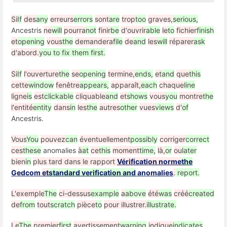
Si
If
des
any
erreurs
errors
sont
are
trop
too
graves,
serious,
Ancestris
ne
will
pourra
not
finir
be
d'ouvrir
able
le
to
fichier
finish
et
opening
vous
the
demandera
file
de
and
les
will
réparer
ask
d'abord.
you to fix them first.
Si
If
l'ouverture
the
se
opening
termine,
ends,
et
and
que
this
cette
window
fenêtre
appears,
apparaît,
each
chaque
line
ligne
is
est
clickable
cliquable
and
et
shows
vous
you
montre
the
l'entité
entity
dans
in
les
the
autres
other
vues
views
d'
of
Ancestris.
Vous
You
pouvez
can
éventuellement
possibly
corriger
correct
ces
these
anomalies
à
at
ce
this
moment
time,
là,
or
ou
later
bien
in
plus tard dans le rapport
Vérification norme
the
Gedcom
et
standard verification and
anomalies
.
report.
L'exemple
The
ci-dessus
example
a
above
été
was
créé
created
de
from
tout
scratch
pièce
to
pour illustrer.
illustrate.
Le
The
premier
first
avertissement
warning
indique
indicates