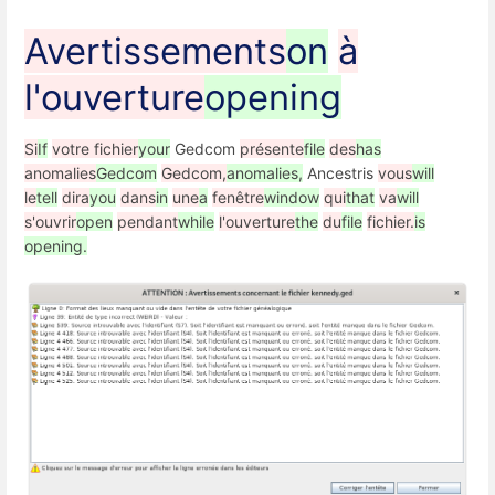
Avertissements
on
à
l'ouverture
opening
Si
If
votre fichier
your
Gedcom
présente
file
des
has
anomalies
Gedcom
Gedcom,
anomalies,
Ancestris
vous
will
le
tell
dira
you
dans
in
une
a
fenêtre
window
qui
that
va
will
s'ouvrir
open
pendant
while
l'ouverture
the
du
file
fichier.
is
opening.