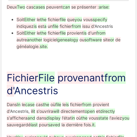
Deux
Two
cas
cases
peuvent
can
se présenter :
arise:
Soit
Either
le
the
fichier
file
que
you
vous
specify
indiquez
is
est
a
un
file
fichier
from
issu d'
Ancestris
Soit
Either
le
the
fichier
file
provient
is
d'un
from
autre
another
logiciel
genealogy
ou
software
site
or
de
généalogie.
site.
Fichier
File
provenant
from
d'
Ancestris
Dans
In
le
case
cas
the
où
file
le
is
fichier
from
provient
d'
Ancestris,
il
it
s'ouvrira
will
directement
open
et
directly
s'affichera
and
dans
display
l'état
in
où
the
vous
state
l'aviez
you
sauvegardé
last
pour
saved
la dernière fois.
it.