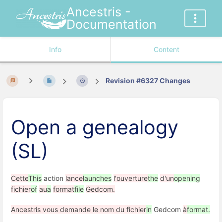
Ancestris -
Documentation
Info
Content
Revision #6327 Changes
Open a genealogy
(SL)
Cette
This
action
lance
launches
l'ouverture
the
d'un
opening
fichier
of
au
a
format
file
Gedcom.
Ancestris vous demande le nom du fichier
in
Gedcom
à
format.