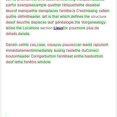
par
for
exemple
example
que
that
l'étiquette
the
des
label
lieux
of
manque
the
dans
places
l'entête.
is
C'est
missing
celle
in
qui
the
définit
header.
la
It is that which defines the
structure
des
of
lieux
the
de
places
la
of
généalogie.
the
Voir
genealogy.
la
See the Locations
section
Lieux
for
pour
more
plus de
détails.
details.
Dans
In
ce
this
cas,
case,
vous
you
pouvez
can
le
add
rajouter
it
immédiatement
immediately
à
using
l'aide
the
du
Correct
bouton
header
Corriger
button
l'entête
at
en
the
bas
bottom
de
of
la
the
fenêtre.
window.