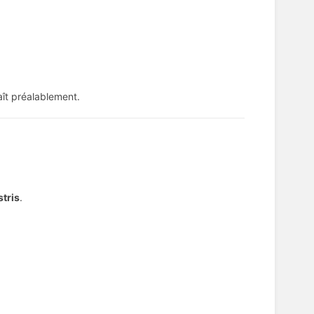
ît préalablement.
stris
.