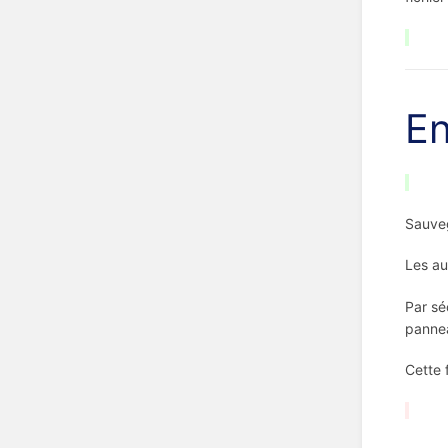
En
Sauveg
Les au
Par sé
pann
Cette 