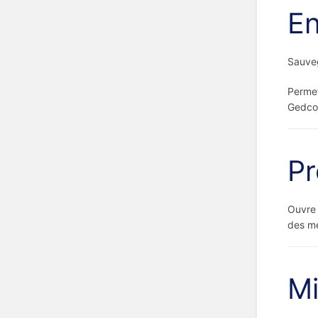
En
Sauveg
Permet
Gedco
Pr
Ouvre 
des mé
Mi