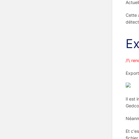
Actuel
Cette 
détect
Ex
/!\ re
Export
Il est
Gedcom
Néanmo
Et c'e
fichier