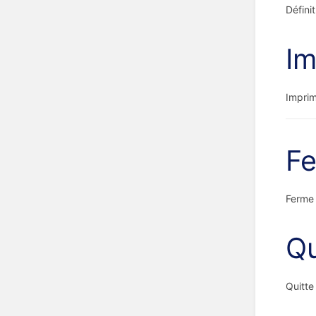
Défini
Im
Imprim
F
Ferme 
Qu
Quitte