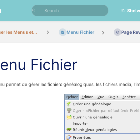
n
Shelv
ser les Menus et...
Menu Fichier
Page Rev
enu Fichier
u permet de gérer les fichiers généalogiques, les fichiers media, l'im