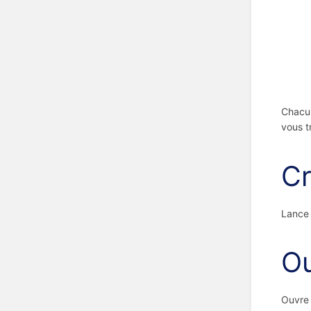
Chacun
vous t
Cr
Lance 
Ou
Ouvre 