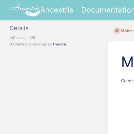
Ancestris - Documentatio
Details
Maîtri
Revision #25
Created
6 years ago
by
frederic
M
Ce men