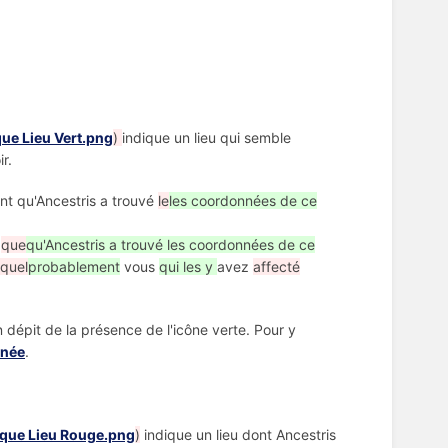
)
indique un lieu qui semble
r.
ient qu'Ancestris a trouvé
le
les coordonnées de ce
t
que
qu'Ancestris a trouvé les coordonnées de ce
quel
probablement
vous
qui les y
avez
affecté
n dépit de la présence de l'icône verte. Pour y
nnée
.
)
indique un lieu dont Ancestris