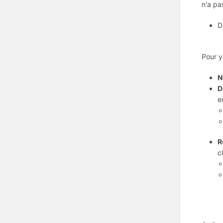
n'a pa
D
Pour y
N
D
e
R
c