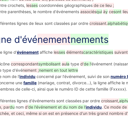
ntre crochets,
les
ses
coordonnées géographiques
de ce lieu ;
ntre parenthèses, le nombre d'événements
associés
qui
à
y
ce
sont
lie
fférentes lignes de lieux sont classées par ordre
croissant.
alphabétiq
gne d'évé
nement
nements
 ligne d'
événement
affiche
les
ses
éléments
caractéristiques
suivant
'icône
correspondant
symbolisant
au
la
type
d'
de l'
événement (naissanc
e type d'évé
nement ;
nement en tout lettre
e nom de l'
individu
concerné par l'événement, suivi de son
numéro 
oncerne une
famille
(mariage, contrat, divorce...), la ligne affiche 
embres de celle-ci, ainsi que le numéro ID de cette famille (Fxxxxx).
fférentes lignes d'événements sont classées par ordre
croissant,
alph
e, par
du
nom
d'
de l'événement et du nom de l'
individu
.
Ce mode de c
chée, et ceci, même si on est en présence d'un très grand nombre d