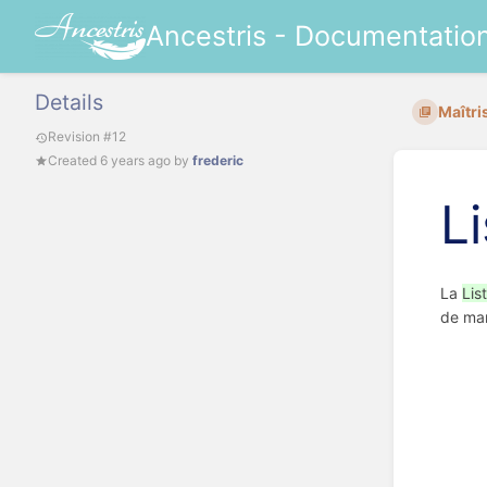
Ancestris - Documentatio
Details
Maîtri
Revision #12
Created
6 years ago
by
frederic
Li
La
Lis
de man