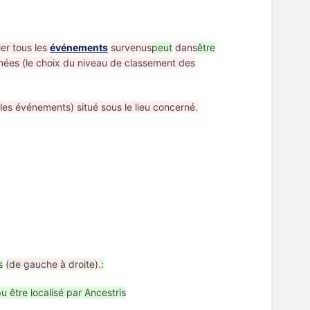
er tous les
événements
survenus
peut
dans
être
nées (le choix du niveau de classement des
es événements) situé sous le lieu concerné.
s
(de gauche à droite).
:
 pu être localisé par Ancestris