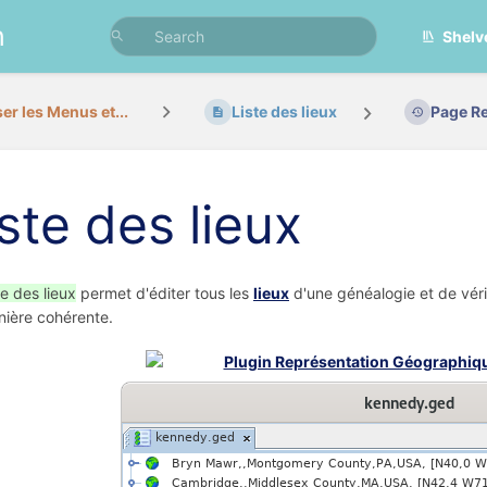
n
Shelv
ser les Menus et...
Liste des lieux
Page Re
ste des lieux
te des lieux
permet d'éditer tous les
lieux
d'une généalogie et de vérif
ière cohérente.