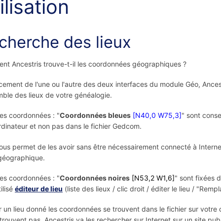
ilisation
cherche des lieux
t Ancestris trouve-t-il les coordonnées géographiques ?
cement de l'une ou l'autre des deux interfaces du module Géo, Ance
mble des lieux de votre généalogie.
es coordonnées : "
Coordonnées bleues
[N40,0 W75,3]
" sont conse
rdinateur et non pas dans le fichier Gedcom.
ous permet de les avoir sans être nécessairement connecté à Intern
géographique.
es coordonnées : "
Coordonnées noires
[N53,2 W1,6]
" sont fixées
tilisé
éditeur de lieu
(liste des lieux / clic droit / éditer le lieu / "Re
r un lieu donné les coordonnées se trouvent dans le fichier sur votre o
 trouvent pas, Ancestris va les rechercher sur Internet sur un site publi