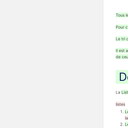
Tous l
Pour c
Le tri
Il est
de ceu
De
La
Lis
listes
L
la
L