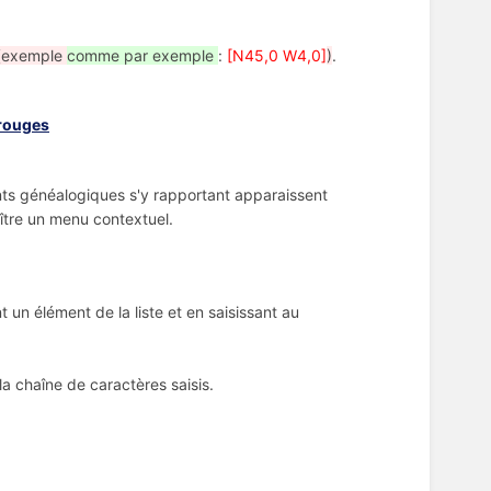
(exemple
comme par exemple
:
[N45,0 W4,0]
)
.
 rouges
nts généalogiques s'y rapportant apparaissent
aître un menu contextuel.
t un élément de la liste et en saisissant au
la chaîne de caractères saisis.