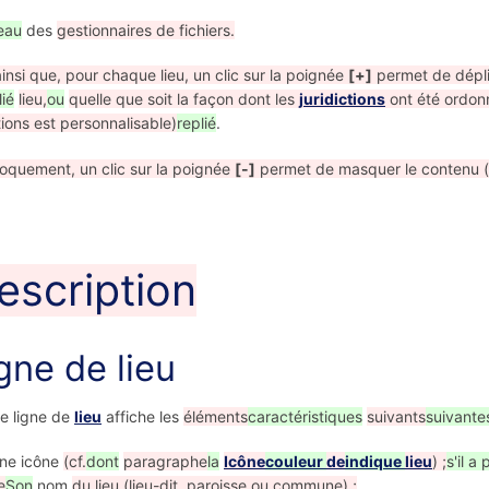
eau
des
gestionnaires de fichiers.
ainsi que, pour chaque lieu, un clic sur la poignée
[+]
permet de dépli
ié
lieu,
ou
quelle que soit la façon dont les
juridictions
ont été ordon
ctions est personnalisable)
replié
.
oquement, un clic sur la poignée
[-]
permet de masquer le contenu (l
scription
gne de lieu
e ligne de
lieu
affiche les
éléments
caractéristiques
suivants
suivante
ne icône
(cf.
dont
paragraphe
la
Icône
couleur
de
indique
lieu
) ;
s'il a
e
Son
nom
du lieu (lieu-dit, paroisse ou commune) ;