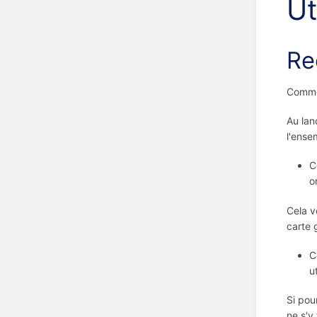
Ut
Re
Commen
Au lan
l'ense
C
o
Cela v
carte 
C
u
Si pou
ne s'y