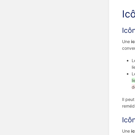
Ic
Icô
Une
i
conven
L
l
L
l
d
Il peu
remédi
Icô
Une
i