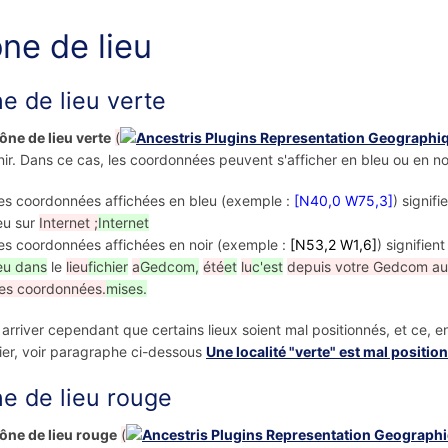
ône de lieu
ne de lieu verte
cône de lieu verte
(
ir. Dans ce cas, les coordonnées peuvent s'afficher en bleu ou en noi
es coordonnées affichées en bleu (exemple :
[N40,0 W75,3]
) signif
ieu sur
Internet ;
Internet
es coordonnées affichées en noir (exemple :
[N53,2 W1,6]
) signifien
ieu dans
le
lieu
fichier
a
Gedcom,
été
et
lu
c'est
depuis votre Gedcom au
es coordonnées.
mises.
t arriver cependant que certains lieux soient mal positionnés, et ce, e
er, voir paragraphe ci-dessous
Une localité "verte" est mal positio
ne de lieu rouge
cône de lieu rouge
(