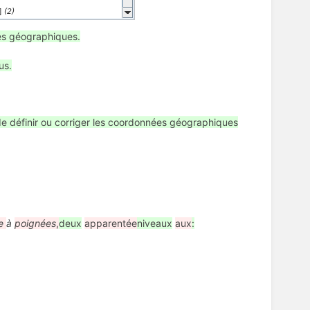
ées géographiques.
us.
t de définir ou corriger les coordonnées géographiques
te
à
poignées
,
deux
apparentée
niveaux
aux
: