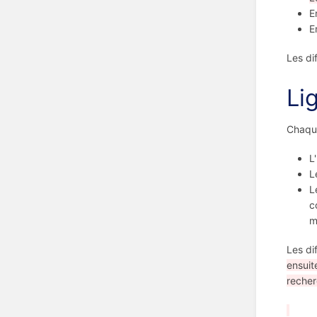
E
E
Les di
Li
Chaque
L
L
L
c
m
Les di
ensuit
recher