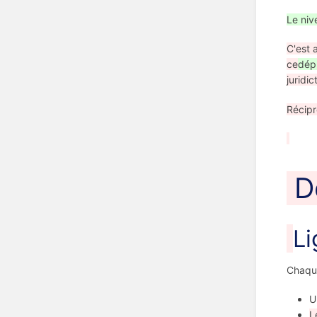
Le niv
C'est 
ce
dépl
juridi
Récipr
De
Li
Chaqu
U
L