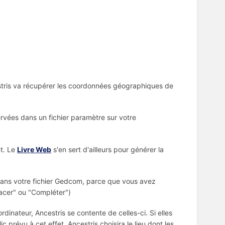
stris va récupérer les coordonnées géographiques de
rvées dans un fichier paramètre sur votre
et. Le
Livre Web
s'en sert d'ailleurs pour générer la
 dans votre fichier Gedcom, parce que vous avez
mplacer" ou "Compléter")
rdinateur, Ancestris se contente de celles-ci. Si elles
c prévu à cet effet. Ancestris choisira le lieu dont les