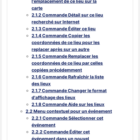
l'emplacement de ce lieu sur la
carte
2.1.2
Commande Détail sur ce lieu
recherché sur Internet
2.1.3
Commande Éditer ce lieu
2.1.4
Commande Copier les
coordonnées de ce lieu pour les
replacer après sur un autre
2.1.5
Commande Remplacer les
coordonnées de ce lieu par celles
copiées précédemment
2.1.6
Commande Rafraîchir la liste
des lieux
2.1.7
Commande Changer le format
d'affichage des lieux
2.1.8
Commande Aide sur les lieux
2.2
Menu contextuel pour un événement
2.2.1
Commande Sélectionner cet
événement
2.2.2
Commande Éditer cet
événement dans un nouvel