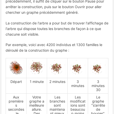
précédemment, il suffit de cliquer sur le bouton Pause pour
arrêter la construction, puis sur le bouton Ouvrir pour aller
chercher un graphe précédemment généré.
La construction de l'arbre a pour but de trouver l'affichage de
l'arbre qui dispose toutes les branches de façon à ce que
chacune soit visible.
Par exemple, voici avec 4200 individus et 1300 familles le
déroulé de la construction du graphe :
Départ
1 minute
2 minutes
3
3
minutes
minutes
30
Aux
Votre
Les
Les
Le
première
graphe a
branches
modificat
graphe
s
meilleure
sont
ions sont
"s’arrête
secondes
allure.
maintena
beaucou
de
, le
Des
nt mieux
p moins
bouger".