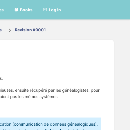
es
Books
Log in
s
Revision #9001
s.
igieuses, ensuite récupéré par les généalogistes, pour
vaient pas les mêmes systèmes.
cation (communication de données généalogiques),