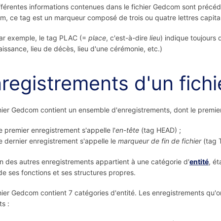
fférentes informations contenues dans le fichier Gedcom sont précé
, ce tag est un marqueur composé de trois ou quatre lettres capital
ar exemple, le tag PLAC (=
place
, c'est-à-dire
lieu
) indique toujours 
aissance, lieu de décès, lieu d'une cérémonie, etc.)
registrements d'un fic
hier Gedcom contient un ensemble d'enregistrements, dont le premier e
e premier enregistrement s'appelle l'
en-tête
(tag HEAD) ;
e dernier enregistrement s'appelle le
marqueur de fin de fichier
(tag 
 des autres enregistrements appartient à une catégorie d'
entité
, é
e ses fonctions et ses structures propres.
hier Gedcom contient 7 catégories d'entité. Les enregistrements qu'
ts :