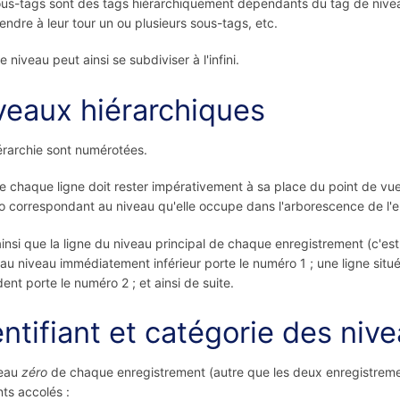
us-tags sont des tags hiérarchiquement dépendants du tag de nivea
ndre à leur tour un ou plusieurs sous-tags, etc.
 niveau peut ainsi se subdiviser à l'infini.
veaux hiérarchiques
érarchie sont numérotées.
chaque ligne doit rester impérativement à sa place du point de vue d
 correspondant au niveau qu'elle occupe dans l'arborescence de l'e
ainsi que la ligne du niveau principal de chaque enregistrement (c'es
 au niveau immédiatement inférieur porte le numéro 1 ; une ligne sit
ent porte le numéro 2 ; et ainsi de suite.
entifiant et catégorie des niv
veau
zéro
de chaque enregistrement (autre que les deux enregistre
ts accolés :