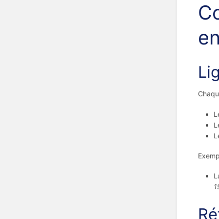
Co
en
Li
Chaque
L
L
L
Exempl
L
1
Ré