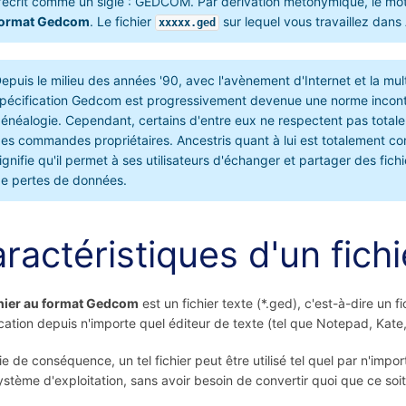
'écrit comme un sigle : GEDCOM. Par dérivation métonymique, le m
format Gedcom
. Le fichier
sur lequel vous travaillez dans
xxxxx.ged
epuis le milieu des années '90, avec l'avènement d'Internet et la mu
pécification Gedcom est progressivement devenue une norme incontour
énéalogie. Cependant, certains d'entre eux ne respectent pas totale
es commandes propriétaires. Ancestris quant à lui est totalement co
ignifie qu'il permet à ses utilisateurs d'échanger et partager des fic
e pertes de données.
ractéristiques d'un fic
chier au format Gedcom
est un fichier texte (*.ged), c'est-à-dire un 
cation depuis n'importe quel éditeur de texte (tel que Notepad, Kate, 
ie de conséquence, un tel fichier peut être utilisé tel quel par n'impor
ystème d'exploitation, sans avoir besoin de convertir quoi que ce soit