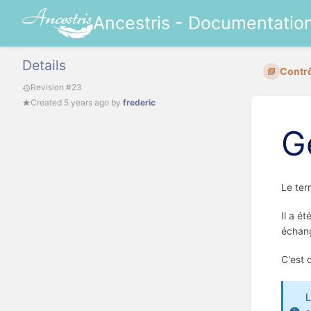
Ancestris - Documentatio
Details
Contrôl
Revision #23
Created
5 years ago
by
frederic
G
Le te
Il a é
échang
C'est 