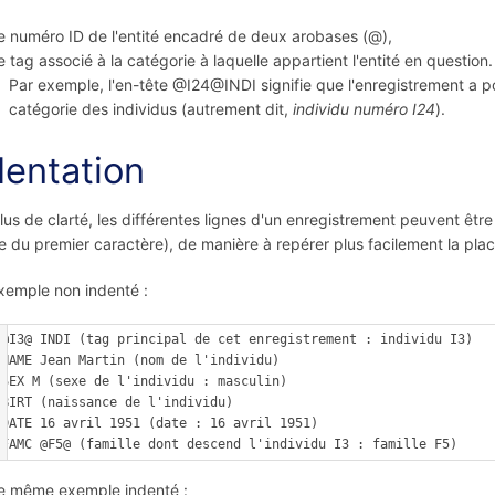
e numéro ID de l'entité encadré de deux arobases (@),
e tag associé à la catégorie à laquelle appartient l'entité en question.
Par exemple, l'en-tête @I24@INDI signifie que l'enregistrement a pou
catégorie des individus (autrement dit,
individu numéro I24
).
dentation
lus de clarté, les différentes lignes d'un enregistrement peuvent êtr
 du premier caractère), de manière à repérer plus facilement la plac
xemple non indenté :
 @I3@ INDI (tag principal de cet enregistrement : individu I3)

 NAME Jean Martin (nom de l'individu)

 SEX M (sexe de l'individu : masculin)

 BIRT (naissance de l'individu)

 DATE 16 avril 1951 (date : 16 avril 1951)

e même exemple indenté :