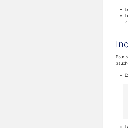
L
L
In
Pour p
gauche
E
0
1
1
1
2
L