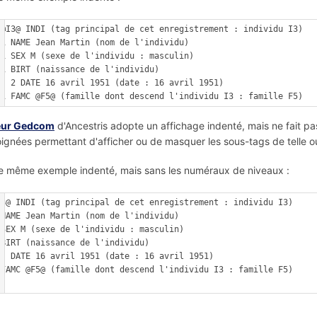
 @I3@ INDI (tag principal de cet enregistrement : individu I3)

u)

n)

u)

51 (date : 16 avril 1951)

eur Gedcom
d'Ancestris adopte un affichage indenté, mais ne fait pas
ignées permettant d'afficher ou de masquer les sous-tags de telle ou
e même exemple indenté, mais sans les numéraux de niveaux :
I3@ INDI (tag principal de cet enregistrement : individu I3)

u)

n)

u)

1 (date : 16 avril 1951)

 F5)
