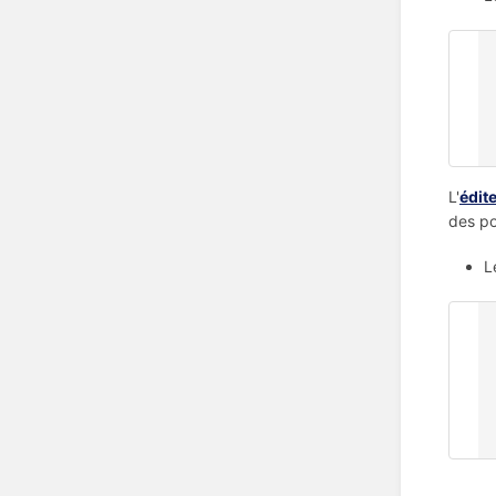
0
  1 NAME Jean Martin (nom de l'individ
  1 SEX M (sexe de l'individu : masculi
  1 BIRT (naissance de l'individ
    2 DATE 16 avril 19
L'
édit
des po
L
@
  NAME Jean Martin (nom de l'individ
  SEX M (sexe de l'individu : masculi
  BIRT (naissance de l'individ
    DATE 16 avril 195
  FAMC @F5@ (famille dont descend l'individu I3 : famille