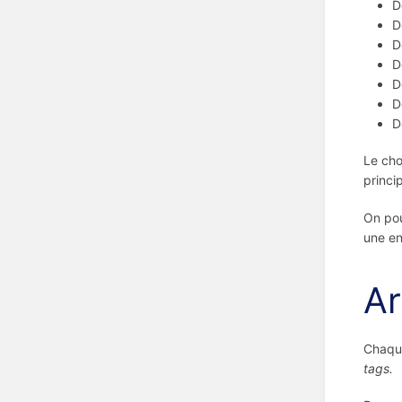
D
D
D
D
D
D
D
Le cho
princi
On pou
une en
Ar
Chaque
tags.