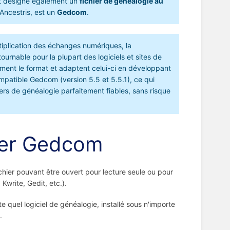
ot désigne également un
fichier de généalogie au
 Ancestris, est un
Gedcom
.
ltiplication des échanges numériques, la
nable pour la plupart des logiciels et sites de
ment le format et adaptent celui-ci en développant
mpatible Gedcom (version 5.5 et 5.5.1), ce qui
hiers de généalogie parfaitement fiables, sans risque
hier Gedcom
fichier pouvant être ouvert pour lecture seule ou pour
Kwrite, Gedit, etc.).
te quel logiciel de généalogie, installé sous n'importe
.