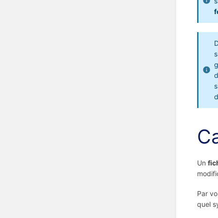
s
D
s
g
d
s
d
Ca
Un
fi
modifi
Par vo
quel s