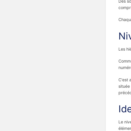
Des so
compre
Chaque
Ni
Les hi
Comme 
numéro
C'est 
située
précéd
Id
Le ni
élémen