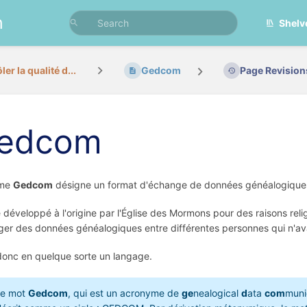
n
Shelv
er la qualité d...
Gedcom
Page Revision
edcom
rme
Gedcom
désigne un format d'échange de données généalogique
té développé à l'origine par l'Église des Mormons pour des raisons rel
er des données généalogiques entre différentes personnes qui n'a
donc en quelque sorte un langage.
Le mot
Gedcom
, qui est un acronyme de
ge
nealogical
d
ata
com
muni