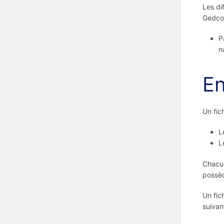
Les di
Gedcom
P
n
En
Un fic
L
L
Chacun
possèd
Un fic
suivan