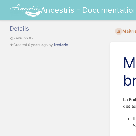
Ancestris - Documentatio
Details
Maîtri
Revision #2
Created
6 years ago
by
frederic
M
b
La
Fic
des au
I
V