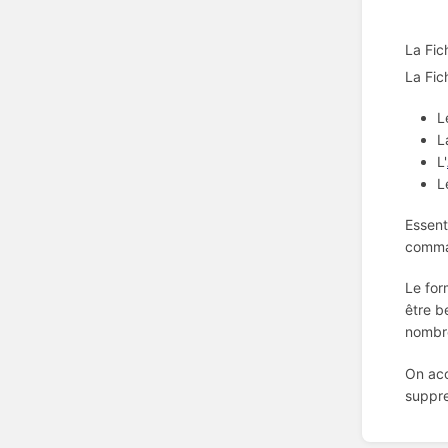
La Fic
La Fic
L
L
L'
L
Essent
comma
Le for
être b
nombre
On ac
suppre