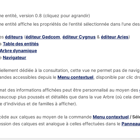
he entité, version 0.8 (cliquez pour agrandir)
he entité affiche les propriétés de l'entité sélectionnée dans l'une de
es
éditeurs
(
éditeur Gedcom
,
éditeur Cygnus
&
éditeur Aries
)
a
Table des entités
Arbre dynamique
e
Navigateur
iellement dédiée à la consultation, cette vue ne permet pas de navi
ndes accessibles depuis le
Menu contextuel
, disponible par clic dro
mat des informations affichées peut être personnalisé au moyen des
eaucoup plus poussés et détaillés que dans la vue Arbre (où cela d
 d'individus et de familles à afficher).
cède aux calques au moyen de la commande
Menu contextuel
/ Sél
ssion des calques est analogue à celles effectuées dans le
Panneau