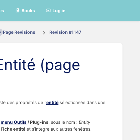
es
Books
Log in
Page Revisions
Revision #1147
Entité (page
ste des propriétés de l'
entité
sélectionnée dans une
s
menu Outils
/ Plug-ins
, sous le nom :
Entity
 Fiche entité
et s’intègre aux autres fenêtres.