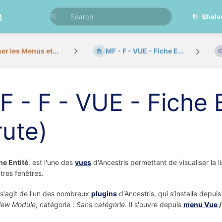
n
Shelv
ser les Menus et...
MF - F - VUE - Fiche E...
F - F - VUE - Fiche 
rute)
he Entité
, est l'une des
vues
d'Ancestris permettant de visualiser la li
tres fenêtres.
l s'agit de l'un des nombreux
plugins
d'Ancestris, qui s’installe depui
iew Module
, catégorie :
Sans catégorie
. Il s'ouvre depuis
menu Vue
/