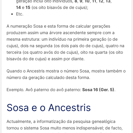
geração inclui oito indivíduos,
8
,
9
,
10
,
11
,
12
,
13
,
14
e
15
(os oito bisavós de de cujus);
Etc.
A numeração Sosa e esta forma de calcular gerações
produzem assim uma árvore ascendente sempre com a
mesma estrutura: um indivíduo na primeira geração (o de
cujus), dois na segunda (os dois pais do de cujus), quatro na
terceira (os quatro avós do de cujus), oito na quarta (os oito
bisavós do de cujus) e assim por diante.
Quando o Ancestris mostra o número Sosa, mostra também o
número da geração calculado desta forma.
Exemplo. Avô paterno do avô paterno:
Sosa 16 (Ger. 5)
.
Sosa e o Ancestris
Actualmente, a informatização da pesquisa genealógica
tornou o sistema Sosa muito menos indispensável; de facto,