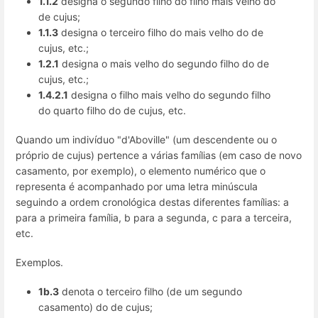
1.1.2
designa o segundo filho do filho mais velho do
de cujus;
1.1.3
designa o terceiro filho do mais velho do de
cujus, etc.;
1.2.1
designa o mais velho do segundo filho do de
cujus, etc.;
1.4.2.1
designa o filho mais velho do segundo filho
do quarto filho do de cujus, etc.
Quando um indivíduo "d'Aboville" (um descendente ou o
próprio de cujus) pertence a várias famílias (em caso de novo
casamento, por exemplo), o elemento numérico que o
representa é acompanhado por uma letra minúscula
seguindo a ordem cronológica destas diferentes famílias: a
para a primeira família, b para a segunda, c para a terceira,
etc.
Exemplos.
1b.3
denota o terceiro filho (de um segundo
casamento) do de cujus;