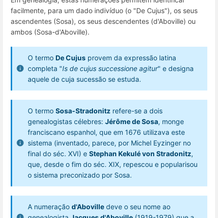
facilmente, para um dado indivíduo (o "De Cujus"), os seus
ascendentes (Sosa), os seus descendentes (d'Aboville) ou
ambos (Sosa-d'Aboville).
O termo
De Cujus
provem da expressão latina
completa "
Is de cujus successione agitur
" e designa
aquele de cuja sucessão se estuda.
O termo
Sosa-Stradonitz
refere-se a dois
genealogistas célebres:
Jérôme de Sosa
, monge
franciscano espanhol, que em 1676 utilizava este
sistema (inventado, parece, por Michel Eyzinger no
final do séc. XVI) e
Stephan Kekulé von Stradonitz
,
que, desde o fim do séc. XIX, repescou e popularisou
o sistema preconizado por Sosa.
A numeração
d'Aboville
deve o seu nome ao
genealogista
Jacques d'Aboville
(1919-1979) que a