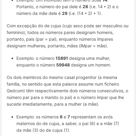
Portanto, o número do pai dele é
28
(i.e. 14 * 2) e o
número da mãe dele é
29
(i.e. (14 * 2) + 1).
Com excepção do de cujus (cujo sexo pode ser masculino ou
feminino), todos os números pares designam homens,
portanto, pais (par = pai), enquanto números ímpares
designam mulheres, portanto, mães (íMpar = mãe).
Exemplo: o número
15891
designa uma mulher,
enquanto o número
59948
designa um homem.
Os dois membros do mesmo casal progenitor (a mesma
família, no sentido que esta palavra assume num ficheiro
Gedcom) têm respectivamente dois números consecutivos, o
número par para o marido (o pai) e o número ímpar que lhe
sucede imediatamente, para a mulher (a mãe).
Exemplo: os números
6
e
7
representam os avós
maternos do de cujus, a saber, o pai (6) e a mãe (7)
da mãe (3) do de cujus (1).