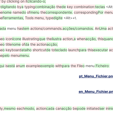
r by clicking on it
clicando-o;
r
digitando
by
a
typing
combinação
the
de
key combination:
teclas
<Alt
he
nome
name
do
of
menu
the
correspondente.
corresponding
Por
menu
he
Ferramentas,
Tools menu, type
digite
<Alt>+t.
ada
menu
has
tem
actions/commands.
acções/comandos.
An
Uma
act
he
o
icon
ícone
illustrating
que
the
ilustra
action,
a
when
acção,
this
quan
he
o
title
nome
of
da
the action
acção;
he
o
keyboard
atalho
shortcut
de
to
teclado
launch
para
this
executar
ac
he
pelo
menu
menu.
qui
is
está
an
um
example
exemplo
with
para
the File
o
menu
Ficheiro:
ly,
mesmo
each
modo,
action
cada
can
acção
be
pode
initiated
ser
in
in