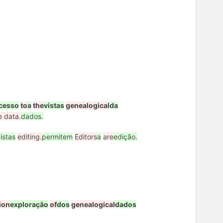
cesso
to
a
the
vistas
genealogical
da
e data.
dados.
istas
editing.
permitem
Editors
a
are
edição.
ion
exploração
of
dos
genealogical
dados