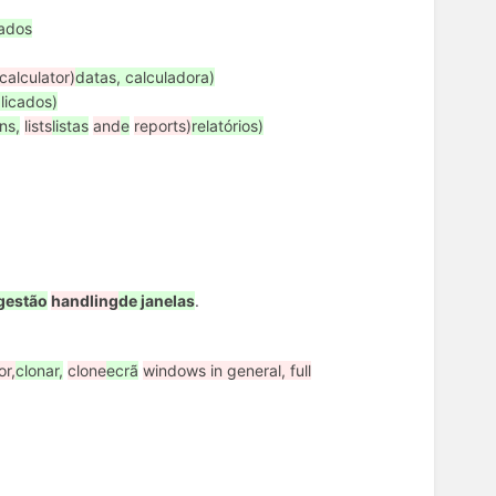
ados
calculator)
datas, calculadora)
licados)
ns,
lists
listas
and
e
reports)
relatórios)
gestão
handling
de janelas
.
or,
clonar,
clone
ecrã
windows in general, full