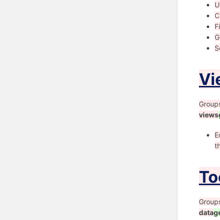
U
C
F
G
S
Vi
Group
views
E
t
To
Group
data
g