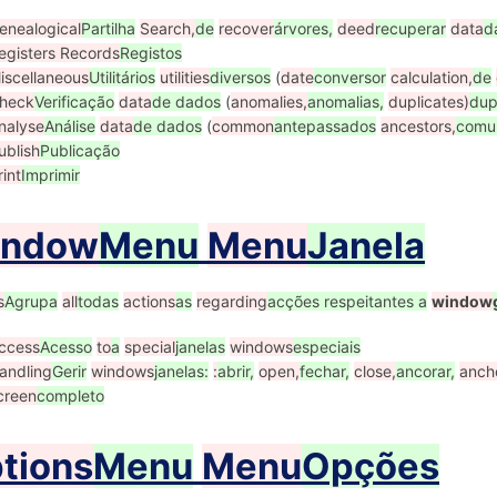
enealogical
Partilha
Search,
de
recover
árvores,
deed
recuperar
data
d
egisters Records
Registos
iscellaneous
Utilitários
utilities
diversos
(
date
conversor
calculation,
de
heck
Verificação
data
de dados
(
anomalies,
anomalias,
duplicates)
dup
nalyse
Análise
data
de dados
(
common
antepassados
ancestors,
comu
ublish
Publicação
rint
Imprimir
indow
Menu
Menu
Janela
s
Agrupa
all
todas
actions
as
regarding
acções respeitantes a
window
ccess
Acesso
to
a
special
janelas
windows
especiais
andling
Gerir
windows
janelas:
:
abrir,
open,
fechar,
close,
ancorar,
anch
creen
completo
tions
Menu
Menu
Opções