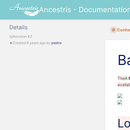
Ancestris - Documentatio
Details
Conhec
Revision #2
Created
6 years ago
by
pedro
B
The
A
availa
Lo