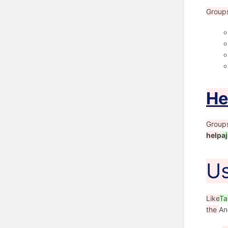
Group
He
Group
help
a
Us
Like
Ta
the
An