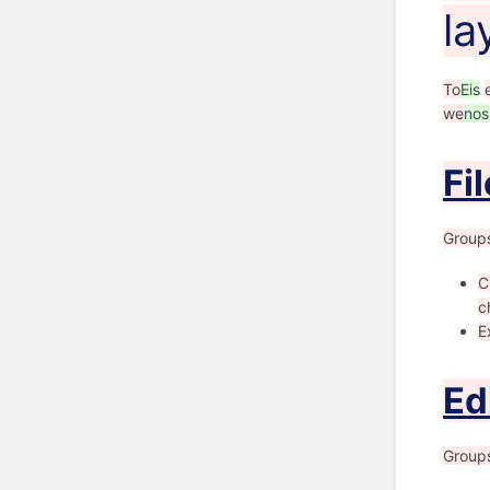
la
To
Eis
we
nos
Fil
Group
C
c
E
Ed
Group