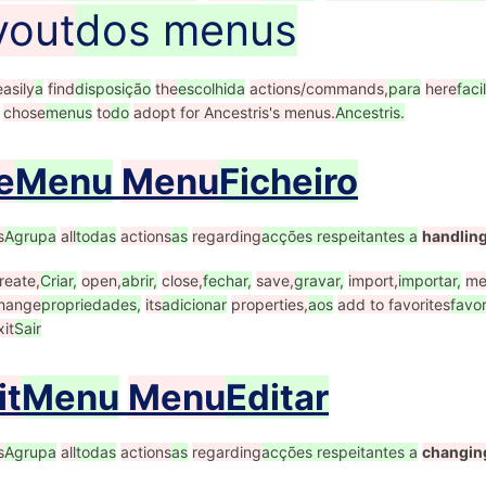
yout
dos menus
easily
a
find
disposição
the
escolhida
actions/commands,
para
here
fac
chose
menus
to
do
adopt for Ancestris's menus.
Ancestris.
e
Menu
Menu
Ficheiro
s
Agrupa
all
todas
actions
as
regarding
acções respeitantes a
handlin
reate,
Criar,
open,
abrir,
close,
fechar,
save,
gravar,
import,
importar,
me
hange
propriedades,
its
adicionar
properties,
aos
add to favorites
favor
xit
Sair
it
Menu
Menu
Editar
s
Agrupa
all
todas
actions
as
regarding
acções respeitantes a
changin