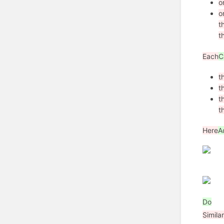
o
o
t
t
Each
C
t
t
t
t
Here
A
Do
Similar