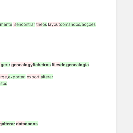
ilmente
is
encontrar
the
os
layout
comandos/acções
g
gerir
genealogy
ficheiros
files
de genealogia
.
rge,
exportar,
export,
alterar
itos
g
alterar
data
dados
.