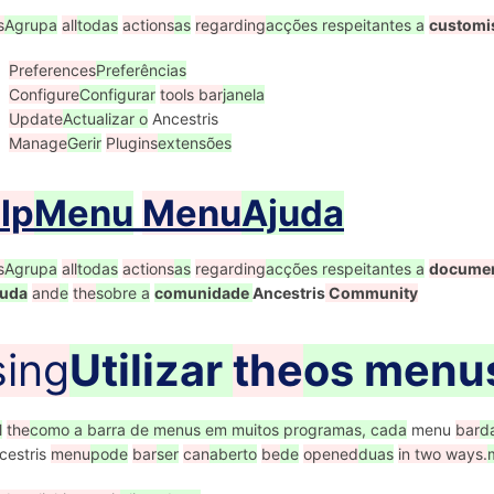
s
Agrupa
all
todas
actions
as
regarding
acções respeitantes a
customi
Preferences
Preferências
Configure
Configurar
tools bar
janela
Update
Actualizar o
Ancestris
Manage
Gerir
Plugins
extensões
lp
Menu
Menu
Ajuda
s
Agrupa
all
todas
actions
as
regarding
acções respeitantes a
documen
juda
and
e
the
sobre a
comunidade
Ancestris
Community
ing
Utilizar
the
os
menu
l
the
como a barra de menus em muitos programas, cada
menu
bar
d
cestris
menu
pode
bar
ser
can
aberto
be
de
opened
duas
in two ways.