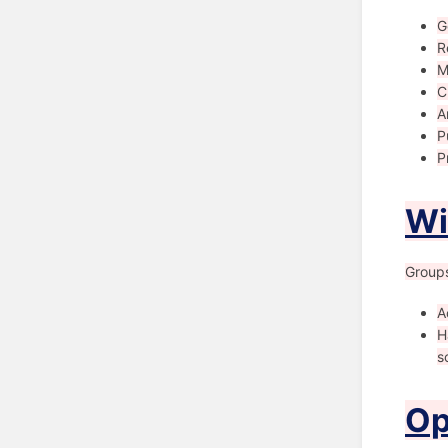
G
R
M
C
A
P
P
W
Group
A
H
s
Op