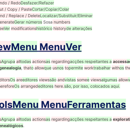
ndo / Redo
Desfazer/Refazer
ut / Copy / Paste
Cortar/Copiar/Colar
ind / Replace / Delete
Localizar/Substituir/Eliminar
enerate
Gerar números
Sosa
numbers
ee
Ver
modifications
histórico
history
de alterações
ew
Menu
Menu
Ver
s
Agrupa
all
todas
actions
as
regarding
acções respeitantes a
access
a
genealogia
,
that
o
allow
que
us
nos
to
permite
work
trabalhar
with
os
th
ditors
Os
are
editores
views
são
and
vistas
some
e
views
algumas
allow
v
herefore
Os
arranged
editores
here.
são, por isso, colocados aqui.
ols
Menu
Menu
Ferramentas
s
Agrupa
all
todas
actions
as
regarding
acções respeitantes a
explorat
enealógicos
.