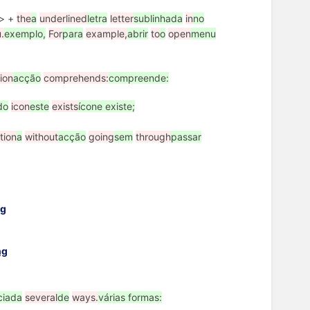
> +
the
a
underlined
letra
letter
sublinhada
in
no
.
exemplo,
For
para
example,
abrir
to
o
open
menu
ion
acção
comprehends:
compreende:
do
icon
este
exists
ícone existe;
tion
a
without
acção
going
sem
through
passar
iciada
several
de
ways.
várias formas: