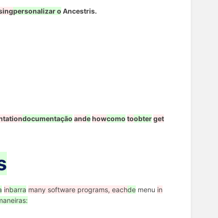
sing
personalizar o
Ancestris.
tation
documentação
and
e
how
como
to
obter
get
s
a
in
barra
many software programs, each
de
menu
in
maneiras: