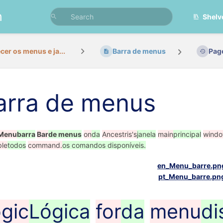
n
Shelv
er os menus e ja...
Barra de menus
Pag
arra de menus
Menu
barra
Bar
de menus
on
da
Ancestris's
janela
main
principal
wind
ble
todos
command.
os comandos disponíveis.
gic
Lógica
for
da
menu
di