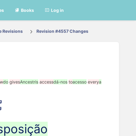
es
Books
Log in
e Revisions
Revision #4557 Changes
ow
do
gives
Ancestris
access
dá-nos
to
acesso
every
a
sposição