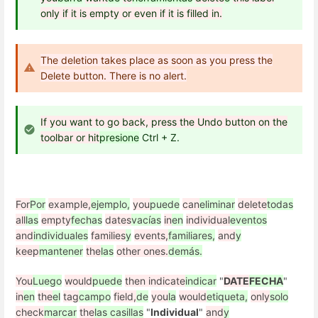
only if it is empty or even if it is filled in.
The deletion takes place as soon as you press the
Delete button. There is no alert.
If you want to go back, press the Undo button on the
toolbar or hit
presione
Ctrl + Z.
For
Por
example,
ejemplo,
you
puede
can
eliminar
delete
todas
all
las
empty
fechas
dates
vacías
in
en
individual
eventos
and
individuales
families
y
events,
familiares,
and
y
keep
mantener
the
las
other ones.
demás.
You
Luego
would
puede
then indicate
indicar
"
DATE
FECHA
"
in
en
the
el
tag
campo
field,
de
you
la
would
etiqueta,
only
solo
check
marcar
the
las casillas
"
Individual
"
and
y