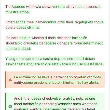
The
Aparece
window
la
shown
ventana
above
que
appears.
se
muestra arriba.
Enter
Escriba
the
el
name
nombre
of
de
the
la
tag
etiqueta
to
que
delete.
desea eliminar.
Indicate
Indique
whether
si
the
la
deletion
eliminación
should
solo
only
debe
be
hacerse
done
para
for
un determinado
tipo de entidad.
Y luego marque o no la casilla dependiendo de si desea
eliminar esta etiqueta solo si está vacía o incluso si está llena.
La eliminación se lleva
a
certain
cabo
type
tan
of
pronto
entity.
como presiona el botón Eliminar. No hay alerta.
And
Si
then
desea
check
volver
or
atrás,
not
presione
the
el
box
botón
depending
Deshacer
on
en
whether
la
you
barra
want
de
to
herramientas
delete
o
this label