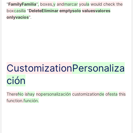
"
Family
Familia
"
,
boxes,
y
and
marcar
you
la
would check the
box
casilla
"
Delete
Eliminar
empty
solo
values
valores
only
vacíos
".
Customization
Personaliza
ción
There
No
is
hay
no
personalización
customization
de
of
esta
this
function.
función.