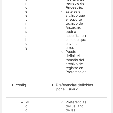
n
registro de
c
Ancestris.
e
Este es el
s
archivo que
t
el soporte
r
técnico de
i
Ancestris
s
podría
.
necesitar en
l
caso de que
o
envíe un
g
error.
Puede
definir el
tamaño del
archivo de
registro en
Preferencias.
config
Preferencias definidas
por el usuario
M
Preferencias
o
del usuario
d
de las