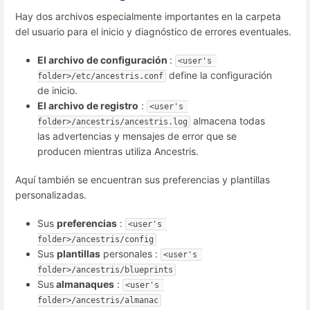
Hay dos archivos especialmente importantes en la carpeta
del usuario para el inicio y diagnóstico de errores eventuales.
El archivo de configuración
:
<user's 
define la configuración
folder>/etc/ancestris.conf
de inicio.
El archivo de registro
:
<user's 
almacena todas
folder>/ancestris/ancestris.log
las advertencias y mensajes de error que se
producen mientras utiliza Ancestris.
Aquí también se encuentran sus preferencias y plantillas
personalizadas.
Sus
preferencias
:
<user's 
folder>/ancestris/config
Sus
plantillas
personales :
<user's 
folder>/ancestris/blueprints
Sus
almanaques
:
<user's 
folder>/ancestris/almanac