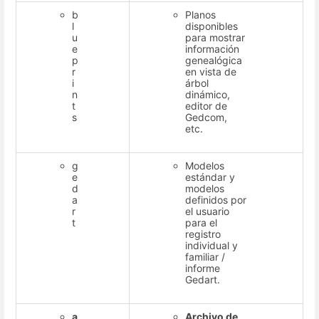
b
Planos
l
disponibles
u
para mostrar
e
información
p
genealógica
r
en vista de
i
árbol
n
dinámico,
t
editor de
s
Gedcom,
etc.
g
Modelos
e
estándar y
d
modelos
a
definidos por
r
el usuario
t
para el
registro
individual y
familiar /
informe
Gedart.
a
Archivo de