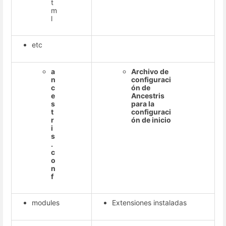
t
m
l
etc
a
Archivo de
n
configuraci
c
ón de
e
Ancestris
s
para la
t
configuraci
r
ón de inicio
i
s
.
c
o
n
f
modules
Extensiones instaladas