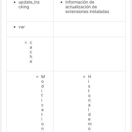
update_tra
Información de
cking
actualización de
extensiones instaladas
var
c
a
c
h
e
M
H
o
i
d
s
i
t
f
o
i
ri
c
a
a
l
t
d
i
e
o
m
n
o