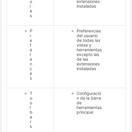
u
extensiones
l
instaladas
e
s
P
Preferencias
r
del usuario
e
de todas las
f
vistas y
e
herramientas
r
excepto las
e
de las
n
extensiones
c
instaladas
e
s
T
Configuració
o
n de la barra
o
de
l
herramientas
b
principal
a
r
s