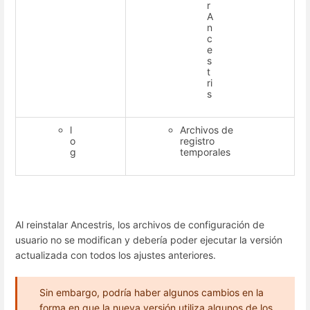
r
A
n
c
e
s
t
ri
s
l
Archivos de
o
registro
g
temporales
Al reinstalar Ancestris, los archivos de configuración de
usuario no se modifican y debería poder ejecutar la versión
actualizada con todos los ajustes anteriores.
Sin embargo, podría haber algunos cambios en la
forma en que la nueva versión utiliza algunos de los