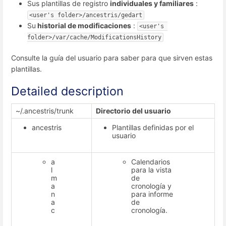
Sus plantillas de registro
individuales y familiares
:
<user's folder>/ancestris/gedart
Su
historial de modificaciones
:
<user's 
folder>/var/cache/ModificationsHistory
Consulte la guía del usuario para saber para que sirven estas
plantillas.
Detailed description
~/.ancestris/trunk
Directorio del usuario
ancestris
Plantillas definidas por el
usuario
a
Calendarios
l
para la vista
m
de
a
cronología y
n
para informe
a
de
c
cronología.