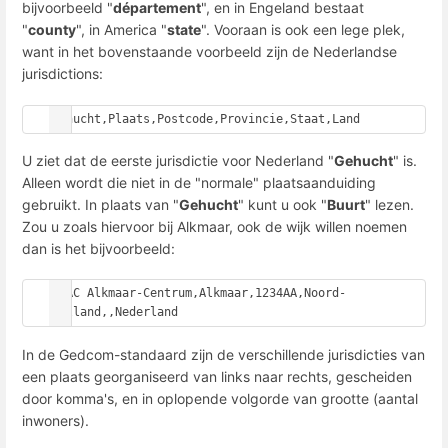
bijvoorbeeld "
département
", en in Engeland bestaat
"
county
", in America "
state
". Vooraan is ook een lege plek,
want in het bovenstaande voorbeeld zijn de Nederlandse
jurisdictions:
Gehucht,Plaats,Postcode,Provincie,Staat,Land
U ziet dat de eerste jurisdictie voor Nederland "
Gehucht
" is.
Alleen wordt die niet in de "normale" plaatsaanduiding
gebruikt. In plaats van "
Gehucht
" kunt u ook "
Buurt
" lezen.
Zou u zoals hiervoor bij Alkmaar, ook de wijk willen noemen
dan is het bijvoorbeeld:
PLAC Alkmaar-Centrum,Alkmaar,1234AA,Noord-
Holland,,Nederland
In de Gedcom-standaard zijn de verschillende jurisdicties van
een plaats georganiseerd van links naar rechts, gescheiden
door komma's, en in oplopende volgorde van grootte (aantal
inwoners).