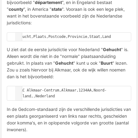
bijvoorbeeld "
département
", en in Engeland bestaat
"
county
", in America "
state
". Vooraan is ook een lege plek,
want in het bovenstaande voorbeeld zijn de Nederlandse
jurisdictions:
Gehucht,Plaats,Postcode,Provincie,Staat,Land
U ziet dat de eerste jurisdictie voor Nederland "
Gehucht
" is.
Alleen wordt die niet in de "normale" plaatsaanduiding
gebruikt. In plaats van "
Gehucht
" kunt u ook "
Buurt
" lezen.
Zou u zoals hiervoor bij Alkmaar, ook de wijk willen noemen
dan is het bijvoorbeeld:
PLAC Alkmaar-Centrum,Alkmaar,1234AA,Noord-
Holland,,Nederland
In de Gedcom-standaard zijn de verschillende jurisdicties van
een plaats georganiseerd van links naar rechts, gescheiden
door komma's, en in oplopende volgorde van grootte (aantal
inwoners).