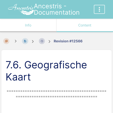
Ancestris -
Documentation
Info
Content
Revision #12566
7.6. Geografische
Kaart
============================================
====================================