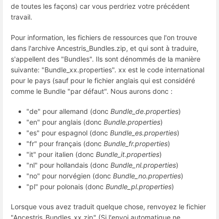
de toutes les façons) car vous perdriez votre précédent
travail.
Pour information, les fichiers de ressources que l'on trouve
dans l'archive Ancestris_Bundles.zip, et qui sont à traduire,
s'appellent des "Bundles". Ils sont dénommés de la manière
suivante: "Bundle_xx.properties". xx est le code international
pour le pays (sauf pour le fichier anglais qui est considéré
comme le Bundle "par défaut". Nous aurons donc :
"de" pour allemand (donc
Bundle_de.properties
)
"en" pour anglais (donc
Bundle.properties
)
"es" pour espagnol (donc
Bundle_es.properties
)
"fr" pour français (donc
Bundle_fr.properties
)
"it" pour italien (donc
Bundle_it.properties
)
"nl" pour hollandais (donc
Bundle_nl.properties
)
"no" pour norvégien (donc
Bundle_no.properties
)
"pl" pour polonais (donc
Bundle_pl.properties
)
Lorsque vous avez traduit quelque chose, renvoyez le fichier
"Ancestris_Bundles_xx.zip" (Si l'envoi automatique ne