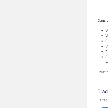
Dans c
V
V
S
C
P
S
l
C'est 
Trad
La fen