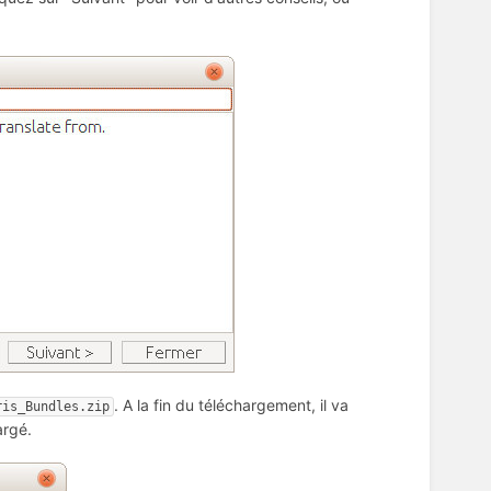
. A la fin du téléchargement, il va
ris_Bundles.zip
argé.