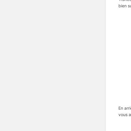
bien s
En arr
vous a