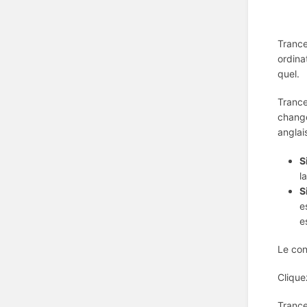
Trance
ordina
quel.
Trance
change
anglai
S
l
S
e
e
Le con
Clique
Trance