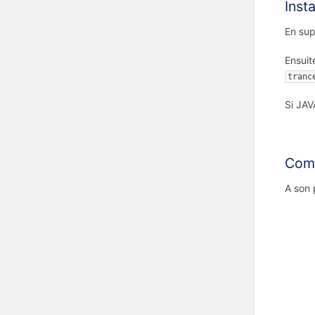
Insta
En sup
Ensuit
tranc
Si JAV
Comm
A son 