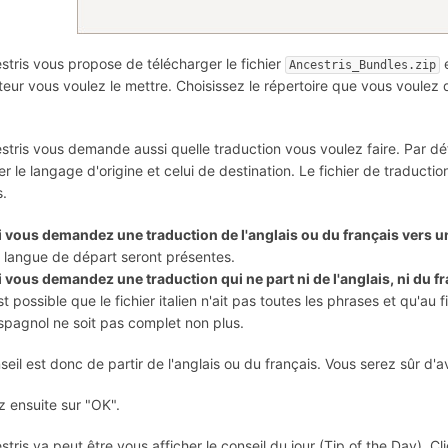
stris vous propose de télécharger le fichier
e
Ancestris_Bundles.zip
teur vous voulez le mettre. Choisissez le répertoire que vous voulez
stris vous demande aussi quelle traduction vous voulez faire. Par dé
r le langage d'origine et celui de destination. Le fichier de traductio
s.
i vous demandez une traduction de l'anglais ou du français vers u
a langue de départ seront présentes.
i vous demandez une traduction qui ne part ni de l'anglais, ni du f
st possible que le fichier italien n'ait pas toutes les phrases et qu'au fi
spagnol ne soit pas complet non plus.
seil est donc de partir de l'anglais ou du français. Vous serez sûr d'a
z ensuite sur "OK".
stris va peut être vous afficher le conseil du jour (Tip of the Day). Cl