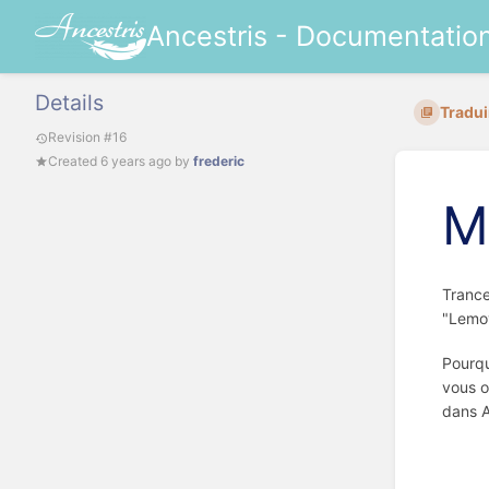
Ancestris - Documentatio
Details
Traduir
Revision #16
Created
6 years ago
by
frederic
M
Trance
"Lemov
Pourqu
vous o
dans A