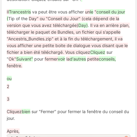
Il
Trancestris
va peut être vous afficher
un
le
"
conseil du jour
(
Tip of the
Day" ou "Conseil du Jour" (cela dépend de la
version que vous avez téléchargée)
Day)
.
Il va en arrière plan,
télécharger le paquet de Bundles, un fichier qui s'appelle
"Ancestris_Bundles.zip" et à la fin du téléchargement, il va
vous afficher une petite boite de dialogue vous disant que le
fichier a bien été téléchargé. Vous cliquez
Cliquez
sur
"
Ok"
Suivant"
pour
fermer
voir
la
d'autres
petite
conseils,
fenêtre.
ou
2
3
Cliquez
bien
sur "Fermer" pour fermer la fenêtre du conseil du
jour.
Après,