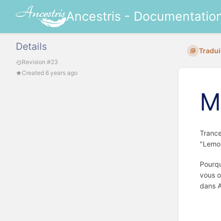
Ancestris - Documentatio
Details
Traduir
Revision #23
Created 6 years ago
M
Trance
"Lemov
Pourqu
vous o
dans A