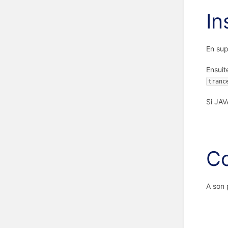
In
En sup
Ensuit
tranc
Si JAV
Co
A son 