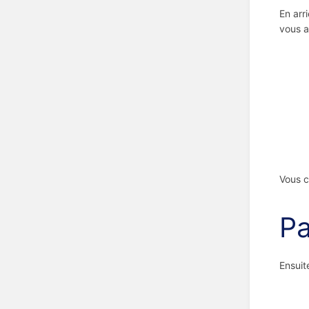
En arr
vous a
Vous c
Pa
Ensuit