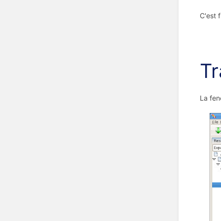
C'est 
Tr
La fen