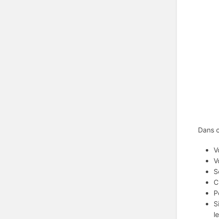
Dans c
V
V
S
C
P
S
l