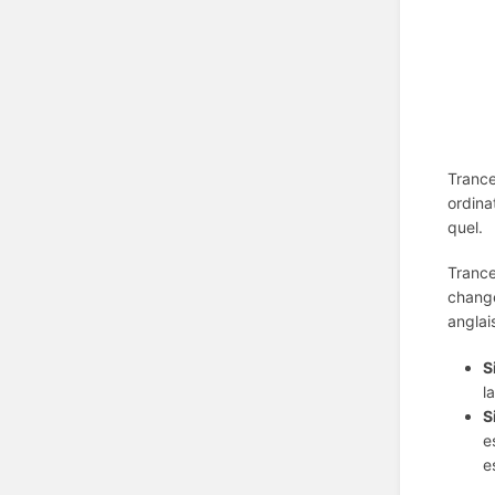
Trance
ordina
quel.
Trance
change
anglai
S
l
S
e
e