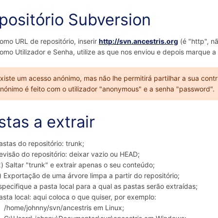
positório Subversion
omo URL de repositório, inserir
http://svn.ancestris.org
(é "http", nã
omo Utilizador e Senha, utilize as que nos enviou e depois marque a 
xiste um acesso anónimo, mas não lhe permitirá partilhar a sua cont
nónimo é feito com o utilizador "anonymous" e a senha "password".
stas a extrair
astas do repositório: trunk;
evisão do repositório: deixar vazio ou HEAD;
x) Saltar "trunk" e extrair apenas o seu conteúdo;
 ) Exportação de uma árvore limpa a partir do repositório;
specifique a pasta local para a qual as pastas serão extraídas;
asta local: aqui coloca o que quiser, por exemplo:
/home/johnny/svn/ancestris em Linux;