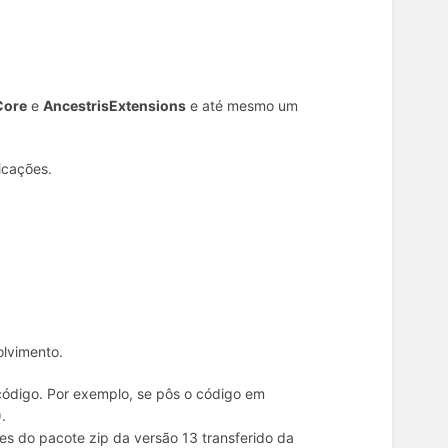
Core
e
AncestrisExtensions
e até mesmo um
icações.
olvimento.
código. Por exemplo, se pôs o código em
.
es do pacote zip da versão 13 transferido da