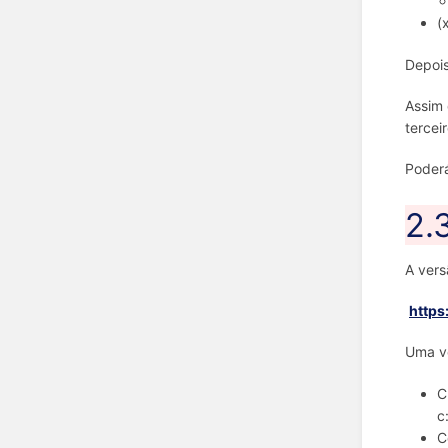
(
Depois
Assim 
terceir
Poderá
2.
A vers
https
Uma ve
C
c
C