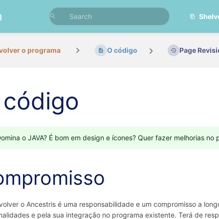
n
Shelv
volver o programa
O código
Page Revis
 código
omina o JAVA? É bom em design e ícones? Quer fazer melhorias no 
ompromisso
olver o Ancestris é uma responsabilidade e um compromisso a longo
nalidades e pela sua integração no programa existente. Terá de resp