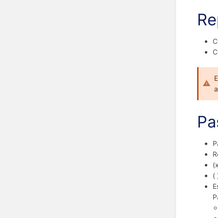
Re
C
C
E
a
Pa
P
R
(
(
E
P