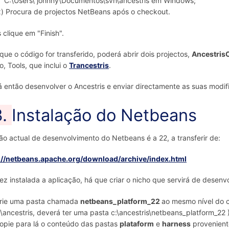
C:\Users\ johnny\Documentos\svn\ancestris em Windows;
x) Procura de projectos NetBeans após o checkout.
 clique em "Finish".
que o código for transferido, poderá abrir dois projectos,
Ancestris
o, Tools, que inclui o
Trancestris
.
 então desenvolver o Ancestris e enviar directamente as suas modif
3.
Instalação do Netbeans
ão actual de desenvolvimento do Netbeans é a 22, a transferir de:
://netbeans.apache.org/download/archive/index.html
z instalada a aplicação, há que criar o nicho que servirá de desenv
rie uma pasta chamada
netbeans_platform_22
ao mesmo nível do 
:\ancestris, deverá ter uma pasta c:\ancestris\netbeans_platform_22 )
opie para lá o conteúdo das pastas
plataform
e
harness
provenient