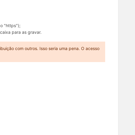
o "https");
caixa para as gravar.
ribuição com outros. Isso seria uma pena. O acesso