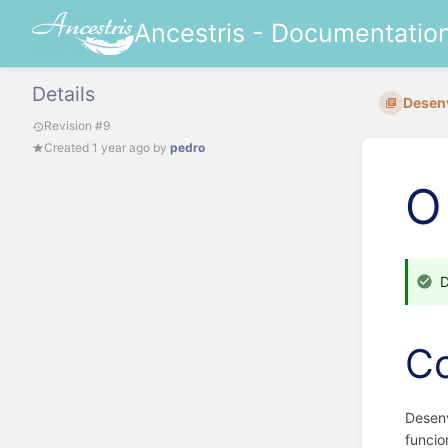
Ancestris - Documentatio
Details
Desen
Revision #9
Created
1 year ago
by
pedro
O
D
C
Desenv
funcio