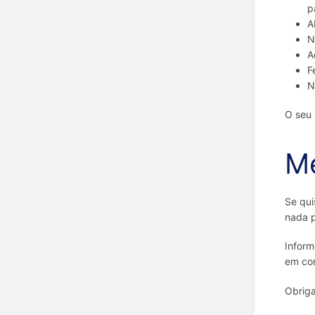
p
A
N
A
F
N
O seu 
Me
Se qui
nada p
Inform
em con
Obrig