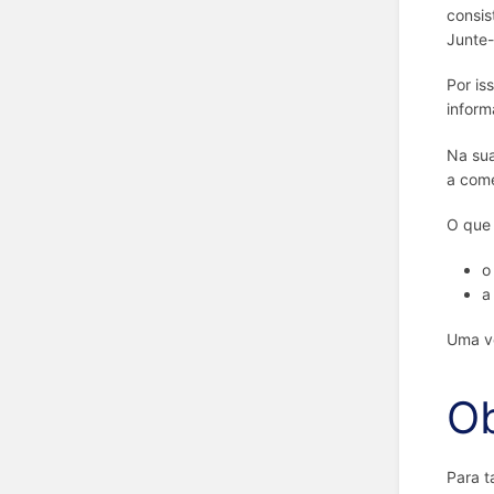
consis
Junte-
Por is
inform
Na sua
a come
O que 
o
a
Uma ve
Ob
Para t