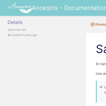
Ancestris - Documentatio
Details
Dévelo
Revision #9
Created 6 years ago
S
En tan
Une de
U
C