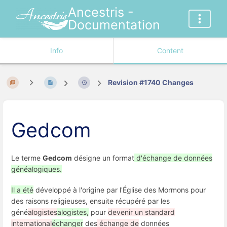
Ancestris -
Documentation
Info
Content
Revision #1740 Changes
Gedcom
Le terme
Gedcom
désigne un format
d'échange de données
généalogiques.
Il a été
développé à l'origine par l'Église des Mormons pour
des raisons religieuses, ensuite récupéré par les
géné
alogistes
alogistes,
pour
devenir un standard
international
échanger
des
échange de
données