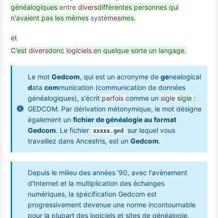
généalogiques
entre
divers
différentes personnes qui
n'avaient pas les mêmes
systè
mes
mes.
et
C'est
divers
donc
logiciels.
en quelque sorte un langage.
Le mot
Gedcom
, qui est un acronyme de
ge
nealogical
d
ata
com
munication (communication de données
généalogiques), s'écrit
parfois
comme un
sigle
sigle
:
GEDCOM. Par dérivation métonymique, le mot désigne
également un
fichier de généalogie au format
Gedcom
. Le fichier
sur lequel vous
xxxxx.ged
travaillez dans Ancestris, est un
Gedcom
.
Depuis le milieu des années '90, avec l'avènement
d'Internet et la multiplication des échanges
numériques, la spécification Gedcom est
progressivement devenue une norme incontournable
pour la plupart des logiciels et sites de généalogie.