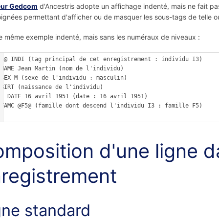
eur Gedcom
d'Ancestris adopte un affichage indenté, mais ne fait pas
ignées permettant d'afficher ou de masquer les sous-tags de telle ou
e même exemple indenté, mais sans les numéraux de niveaux :
I3@ INDI (tag principal de cet enregistrement : individu I3)

u)

n)

u)

1 (date : 16 avril 1951)

 F5)

mposition d'une ligne d
registrement
gne standard