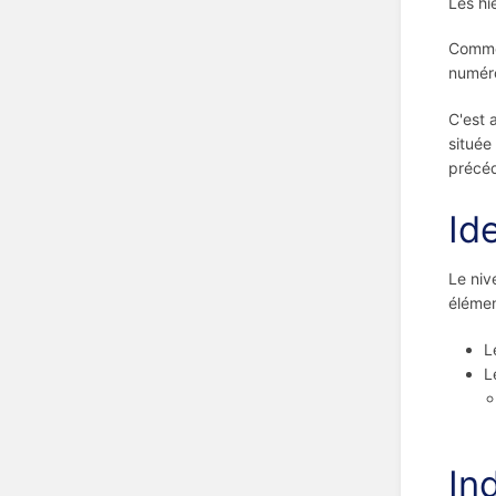
Les hi
Comme 
numéro
C'est 
située
précéd
Id
Le ni
élémen
L
L
In