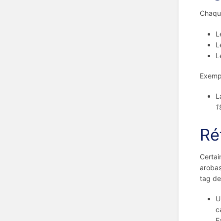
Chaque
L
L
L
Exempl
L
1
Ré
Certai
arobas
tag de 
U
c
E