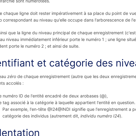
érarchie sont numérotées.
chaque ligne doit rester impérativement à sa place du point de vue d
 correspondant au niveau qu'elle occupe dans l'arborescence de l'e
ainsi que la ligne du niveau principal de chaque enregistrement (c'es
 au niveau immédiatement inférieur porte le numéro 1 ; une ligne sit
ent porte le numéro 2 ; et ainsi de suite.
entifiant et catégorie des niv
veau
zéro
de chaque enregistrement (autre que les deux enregistre
ts accolés :
e numéro ID de l'entité encadré de deux arobases (@),
e tag associé à la catégorie à laquelle appartient l'entité en question.
Par exemple, l'en-tête @I24@INDI signifie que l'enregistrement a pou
catégorie des individus (autrement dit,
individu numéro I24
).
dentation