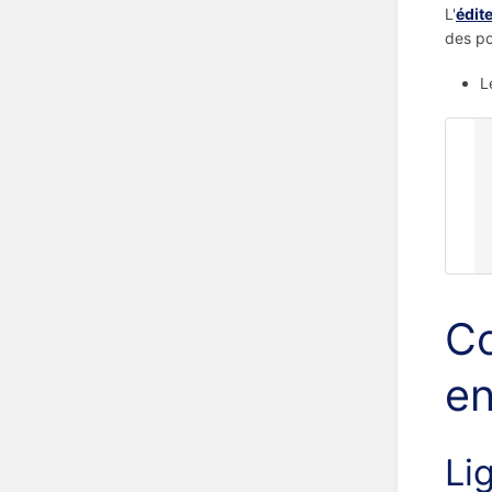
L'
édit
des po
L
@
  NAME Jean Martin (nom de l'individ
  SEX M (sexe de l'individu : masculi
  BIRT (naissance de l'individ
    DATE 16 avril 195
  FAMC @F5@ (famille dont descend l'individu I3 : famille
Co
en
Li