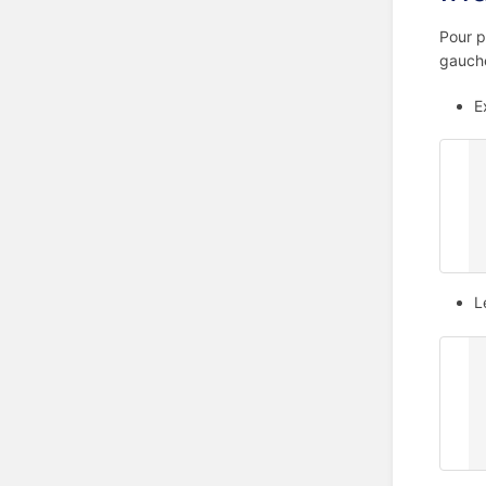
Pour p
gauche
E
0
1
1
1
2
L
0
  1 NAME Jean Martin (nom de l'individ
  1 SEX M (sexe de l'individu : masculi
  1 BIRT (naissance de l'individ
    2 DATE 16 avril 19