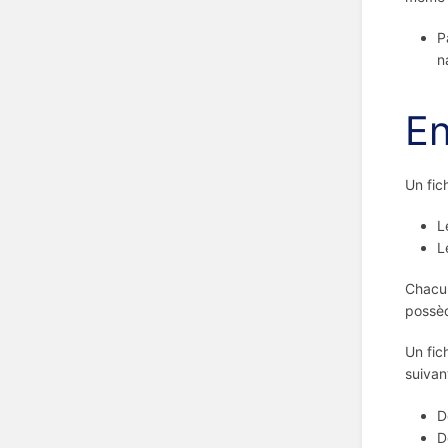
P
n
En
Un fic
L
L
Chacun
possèd
Un fic
suivan
D
D