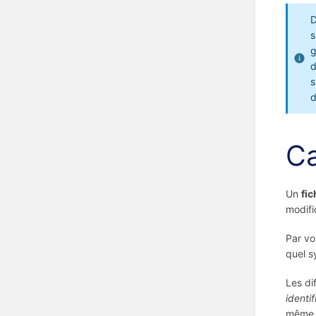
D
s
g
d
s
d
Ca
Un
fi
modifi
Par vo
quel s
Les di
identif
même t