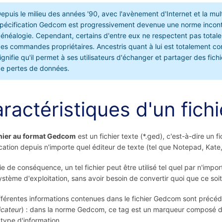
epuis le milieu des années '90, avec l'avènement d'Internet et la mu
pécification Gedcom est progressivement devenue une norme incontour
énéalogie. Cependant, certains d'entre eux ne respectent pas totale
es commandes propriétaires. Ancestris quant à lui est totalement co
ignifie qu'il permet à ses utilisateurs d'échanger et partager des fic
e pertes de données.
ractéristiques d'un fic
chier au format Gedcom
est un fichier texte (*.ged), c'est-à-dire un 
cation depuis n'importe quel éditeur de texte (tel que Notepad, Kate, 
ie de conséquence, un tel fichier peut être utilisé tel quel par n'impor
ystème d'exploitation, sans avoir besoin de convertir quoi que ce soit
fférentes informations contenues dans le fichier Gedcom sont précé
icateur
) : dans la norme Gedcom, ce tag est un marqueur composé de t
ype d'information.