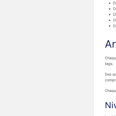
D
D
D
D
D
Ar
Chaque
tags.
Des so
compre
Chaque
Ni