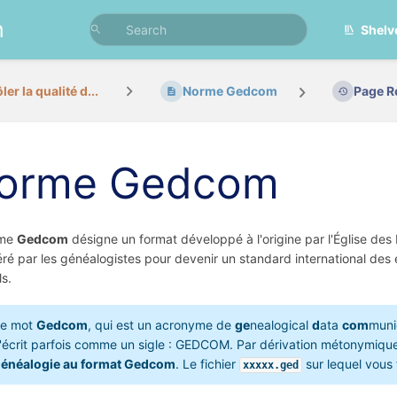
n
Shelv
er la qualité d...
Norme Gedcom
Page R
orme Gedcom
rme
Gedcom
désigne un format développé à l'origine par l'Église des
ré par les généalogistes pour devenir un standard international de
ls.
Le mot
Gedcom
, qui est un acronyme de
ge
nealogical
d
ata
com
muni
'écrit parfois comme un sigle : GEDCOM. Par dérivation métonymiqu
énéalogie au format Gedcom
. Le fichier
sur lequel vous 
xxxxx.ged