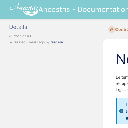
Ancestris - Documentatio
Details
Contrôl
Revision #11
Created
6 years ago
by
frederic
N
Le te
récupé
logicie
s
g