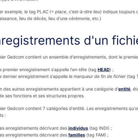
ar exemple, le tag PLAC (=
place
, c'est-à-dire
lieu
) indique toujours 
aissance, lieu de décès, lieu d'une cérémonie, etc.)
registrements d'un fic
hier Gedcom contient un ensemble d'enregistrements, dont le premier e
e premier enregistrement s'appelle l'
en-tête
(tag
HEAD
) ;
e dernier enregistrement s'appelle le
marqueur de fin de fichier
(tag 
 des autres enregistrements appartient à une catégorie d'
entité
, é
e ses fonctions et ses structures propres.
hier Gedcom contient 7 catégories d'entité. Les enregistrements qu'
ts :
es enregistrements décrivant des
individus
(tag INDI) ;
es enregistrements décrivant des
familles
(tag FAM) ;