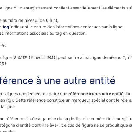
 ligne d'un enregistrement contient essentiellement les éléments sui
e numéro de niveau (de 0 à n),
e
tag
indiquant la nature des informations contenues sur la ligne,
es informations associées au tag en question.
e :
a ligne
peut se lire ainsi : ligne de niveau
2
, i
2 DATE 16 avril 1951
951
férence à une autre entité
nes lignes contiennent en outre une
référence à une autre entité
, la
es (@). Cette référence constitue un marqueur spécial dont le rôle es
la ligne.
ne référence située à gauche du tag indique le numéro de l'enregist
atégorie d'entité dont il relève) : ce cas de figure ne se produit que s
xemple :