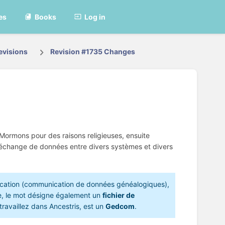
es
Books
Log in
evisions
Revision #1735 Changes
 Mormons pour des raisons religieuses, ensuite
s échange de données entre divers systèmes et divers
cation (communication de données généalogiques),
e, le mot désigne également un
fichier de
travaillez dans Ancestris, est un
Gedcom
.