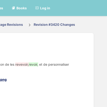
es
Books
Log in
age Revisions
Revision #3420 Changes
çon de les
revevoir,
revoir,
et de personnaliser