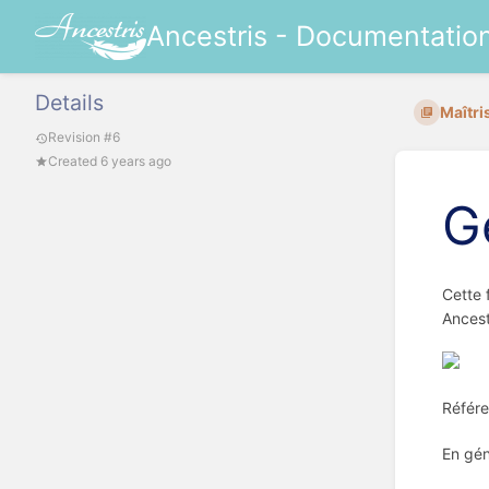
Ancestris - Documentatio
Details
Maîtri
Revision #6
Created 6 years ago
G
Cette 
Ancest
Référe
En géné