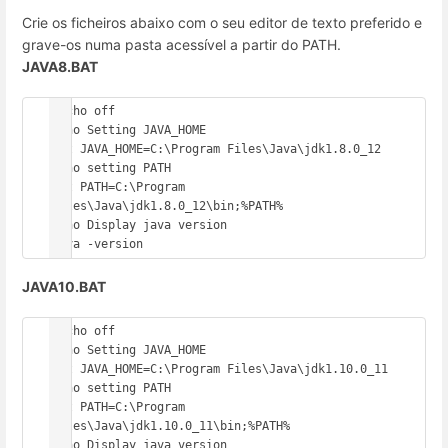
Crie os ficheiros abaixo com o seu editor de texto preferido e
grave-os numa pasta acessível a partir do PATH.
JAVA8.BAT
@echo off

echo Setting JAVA_HOME

set JAVA_HOME=C:\Program Files\Java\jdk1.8.0_12

echo setting PATH

set PATH=C:\Program 
Files\Java\jdk1.8.0_12\bin;%PATH%

echo Display java version

java -version
JAVA10.BAT
@echo off

echo Setting JAVA_HOME

set JAVA_HOME=C:\Program Files\Java\jdk1.10.0_11

echo setting PATH

set PATH=C:\Program 
Files\Java\jdk1.10.0_11\bin;%PATH%

echo Display java version
