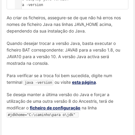
java -version
Ao criar os ficheiros, assegure-se de que não há erros nos
nomes de ficheiro Java nas linhas JAVA_HOME acima,
dependendo da sua instalação do Java.
Quando desejar trocar a versão Java, basta executar o
ficheiro BAT correspondente: JAVA8 para a versão 1.8, ou
JAVA10 para a versão 10. A versão Java activa será
mostrada na consola.
Para verificar se a troca foi bem sucedida, digite num
terminal
ou visite
esta página
.
java -version
Se deseja manter a última versão do Java e forçar a
utilização de uma outra versão 8 do Ancestris, terá de
modificar o
ficheiro de configuração
na linha
#jdkhome="C:\caminho\para o\jdk" 