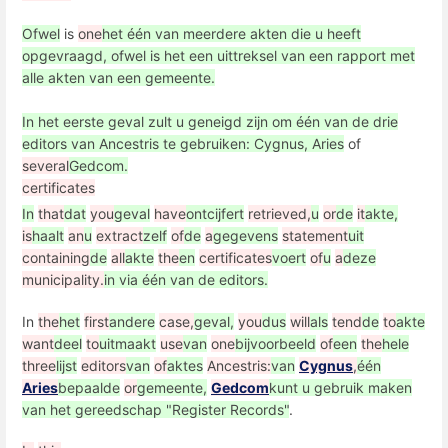
Ofwel
is
one
het één van meerdere akten die u heeft
opgevraagd, ofwel is het een uittreksel van een rapport met
alle akten van een gemeente.
In het eerste geval zult u geneigd zijn om één ​​van de drie
editors van Ancestris te gebruiken: Cygnus, Aries
of
several
Gedcom.
certificates
In
that
dat
you
geval
have
ontcijfert
retrieved,
u
or
de
it
akte,
is
haalt
an
u
extract
zelf
of
de
a
gegevens
statement
uit
containing
de
all
akte
the
en
certificates
voert
of
u
a
deze
municipality.
in via één van de editors.
In
the
het
first
andere
case,
geval,
you
dus
will
als
tend
de
to
akte
want
deel
to
uitmaakt
use
van
one
bijvoorbeeld
of
een
the
hele
three
lijst
editors
van
of
aktes
Ancestris:
van
Cygnus
,
één
Aries
bepaalde
or
gemeente,
Gedcom
kunt u gebruik maken
van het gereedschap "Register Records"
.