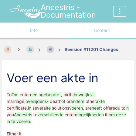
Ancestris -
Documentation
Info
Content
Revision #11201 Changes
Voer een akte in
To
Om
enter
een
a
​​geboorte-,
birth,
huwelijks-,
marriage,
overlijdens-
death
of
or
andere
other
akte
certificate,
in
several
te
solutions
voeren,
are
heeft
offered
u
to
in
you
Ancestris
to
verschillende
enter
mogelijkheden
it.
om deze
in te voeren.
Either it